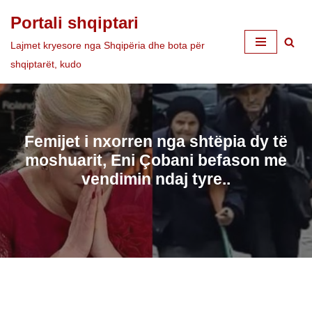
Portali shqiptari
Skip
Lajmet kryesore nga Shqipëria dhe bota për
to
shqiptarët, kudo
content
Femijet i nxorren nga shtëpia dy të
moshuarit, Eni Çobani befason me
vendimin ndaj tyre..