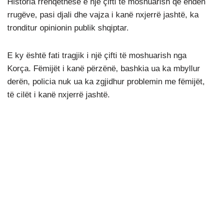
Historia rrënqethëse e një çifti të moshuarish që enden
rrugëve, pasi djali dhe vajza i kanë nxjerrë jashtë, ka
tronditur opinionin publik shqiptar.
E ky është fati tragjik i një çifti të moshuarish nga
Korça. Fëmijët i kanë përzënë, bashkia ua ka mbyllur
derën, policia nuk ua ka zgjidhur problemin me fëmijët,
të cilët i kanë nxjerrë jashtë.