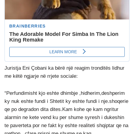
Juristja Eni Çobani ka bërë një reagim tronditës lidhur
me këtë ngjarje në rrjete sociale:
“Perfundimisht kjo eshte dhimbje ,hidherim,deshperim
ky nuk eshte fundi i Shtetit ky eshte fundi i nje.shoqerie
qe po degradon dita dites.Kam kohe qe kam ngritur
alarmin ne kete vend ku per shume syresh i dukeshin
te paverteta por ne fakt ky eshte realiteti shqiptar qe na
rrethon , cfare prisni me shume se kaq.