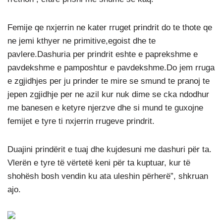
Femije qe nxjerrin ne kater rruget prindrit do te thote qe
ne jemi kthyer ne primitive,egoist dhe te
pavlere.Dashuria per prindrit eshte e paprekshme e
pavdekshme e pamposhtur e pavdekshme.Do jem rruga
e zgjidhjes per ju prinder te mire se smund te pranoj te
jepen zgjidhje per ne azil kur nuk dime se cka ndodhur
me banesen e ketyre njerzve dhe si mund te guxojne
femijet e tyre ti nxjerrin rrugeve prindrit.
Duajini prindërit e tuaj dhe kujdesuni me dashuri për ta.
Vlerën e tyre të vërtetë keni për ta kuptuar, kur të
shohësh bosh vendin ku ata uleshin përherë”, shkruan
ajo.