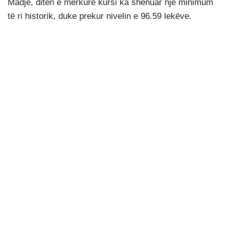
Madje, ditën e mërkurë kursi ka shënuar një minimum
të ri historik, duke prekur nivelin e 96.59 lekëve.