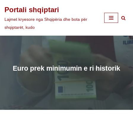
Portali shqiptari
Skip
Lajmet kryesore nga Shqipëria dhe bota për
to
shqiptarët, kudo
content
Euro prek minimumin e ri historik