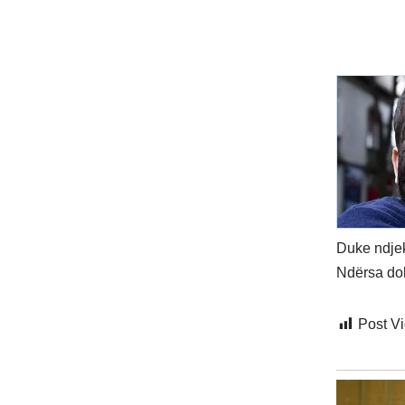
Duke ndjek
Ndërsa doll
Post V