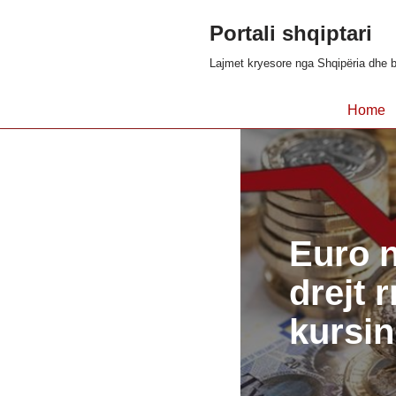
Portali shqiptari
Skip
Lajmet kryesore nga Shqipëria dhe b
to
content
Home
Euro n
drejt 
kursin