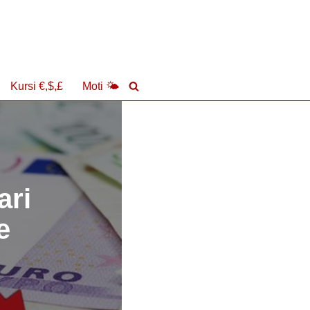
Kursi €,$,£
Moti 🌤
ari
e