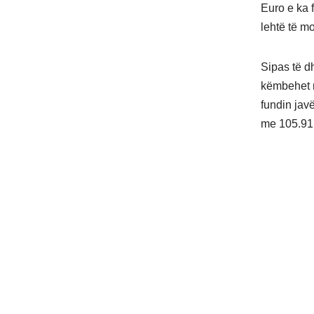
Euro e ka f
lehtë të mo
Sipas të d
këmbehet m
fundin jav
me 105.91 