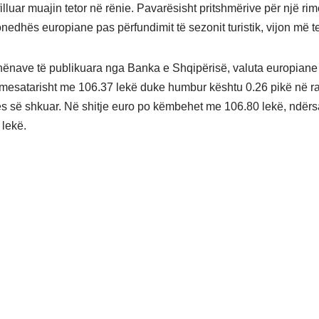
illuar muajin tetor në rënie. Pavarësisht pritshmërive për një r
nedhës europiane pas përfundimit të sezonit turistik, vijon më te
hënave të publikuara nga Banka e Shqipërisë, valuta europiane
esatarisht me 106.37 lekë duke humbur kështu 0.26 pikë në r
ës së shkuar. Në shitje euro po këmbehet me 106.80 lekë, ndërs
lekë.