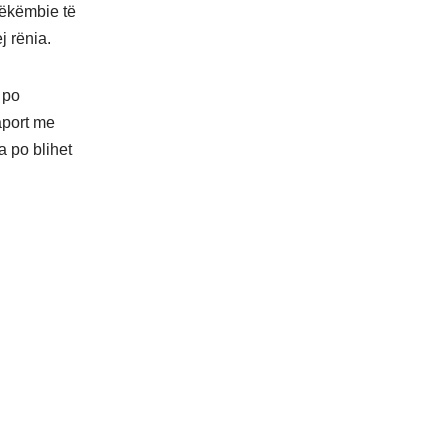
imëkëmbie të
j rënia.
 po
aport me
a po blihet