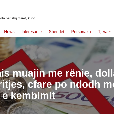
ota për shqiptarët, kudo
News
Interesante
Shendet
Personazh
Tjera
is muajin me rënie, doll
rritjes, cfare po ndodh m
 e kembimit