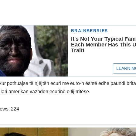
ur pothuajse të njëjtën ecuri me euro-n është edhe paundi brita
ari amerikan vazhdon ecurinë e tij rritëse.
iews:
224