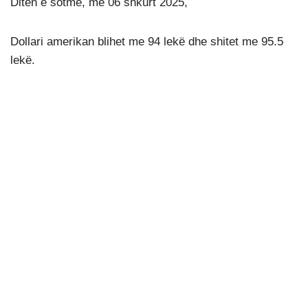
Ditën e sotme, më 06 shkurt 2025,
Dollari amerikan blihet me 94 lekë dhe shitet me 95.5
lekë.