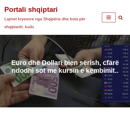
Portali shqiptari
Skip
Lajmet kryesore nga Shqipëria dhe bota për
to
shqiptarët, kudo
content
Euro dhe Dollari bien sërish, cfarë
ndodhi sot me kursin e këmbimit..