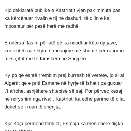
Kjo deklaratë publike e Kastriotit vjen pak minuta pasi
ka kërcënuar rivalin e tij në dashuri, të cilin e ka
mposhtur për pesë herë më radhë.
E ndërsa flasim për atë që ka ndodhur këto dy javë,
kurioziteti na shtyn të mësojmë më shumë për raportin
mes çiftit më të famshëm në Shqipëri.
Ky po që është rrëmbim prej burrash të vërtetë, jo si ai i
Algertit që e priti Esmanë në hyrje të fshatit pa guxuar
t’i afrohet asnjëherë shtepisë së saj. Por përveç kësaj
në ndryshim nga rivali, Kastrioti ka edhe parime të cilat
duket se i ruan të shenjta.
Kur Kaçi përmend fëmijët, Esmaja ka menjëherë diçka