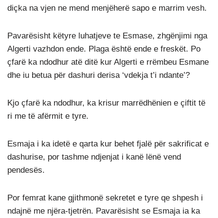
diçka na vjen ne mend menjëherë sapo e marrim vesh.
Pavarësisht këtyre luhatjeve te Esmase, zhgënjimi nga
Algerti vazhdon ende. Plaga është ende e freskët. Po
çfarë ka ndodhur atë ditë kur Algerti e rrëmbeu Esmane
dhe iu betua për dashuri derisa ‘vdekja t’i ndante’?
Kjo çfarë ka ndodhur, ka krisur marrëdhënien e çiftit të
ri me të afërmit e tyre.
Esmaja i ka idetë e qarta kur behet fjalë për sakrificat e
dashurise, por tashme ndjenjat i kanë lënë vend
pendesës.
Por femrat kane gjithmonë sekretet e tyre qe shpesh i
ndajnë me njëra-tjetrën. Pavarësisht se Esmaja ia ka