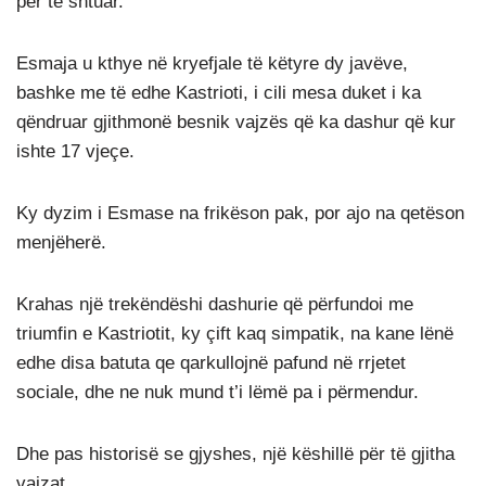
për të shtuar.
Esmaja u kthye në kryefjale të këtyre dy javëve,
bashke me të edhe Kastrioti, i cili mesa duket i ka
qëndruar gjithmonë besnik vajzës që ka dashur që kur
ishte 17 vjeçe.
Ky dyzim i Esmase na frikëson pak, por ajo na qetëson
menjëherë.
Krahas një trekëndëshi dashurie që përfundoi me
triumfin e Kastriotit, ky çift kaq simpatik, na kane lënë
edhe disa batuta qe qarkullojnë pafund në rrjetet
sociale, dhe ne nuk mund t’i lëmë pa i përmendur.
Dhe pas historisë se gjyshes, një këshillë për të gjitha
vajzat.