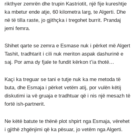
rikthyer zemrën dhe trupin Kastriotit, një fije kureshtje
ka mbetur ende atje, 60 kilometra larg, te Algerti. Dhe
në të tilla raste, jo gjithçka i tregohet burrit. Prandaj
jemi femra.
Shihet qarte se zemra e Esmase nuk i përket më Algert
Tashit, tradhtarit i cili nuk meriton aspak dashurinë e
saj. Por ama dy fjale te fundit kërkon t’ia thotë…
Kaçi ka treguar se tani e tutje nuk ka me metoda të
buta, dhe Esmaja i përket vetëm atij, por vulën këtij
diskutimi ia vë gruaja e tradhtuar që i nis një mesazh të
fortë ish-partnerit.
Ne këtë batute te thënë plot shpirt nga Esmaja, vërehet
i gjithë zhgënjimi që ka pësuar, jo vetëm nga Algerti.