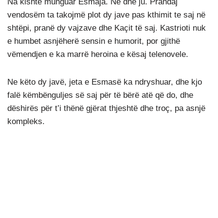
Na kishte munguar Esmaja. Ne dhe ju. Prandaj
vendosëm ta takojmë plot dy jave pas kthimit te saj në
shtëpi, pranë dy vajzave dhe Kaçit të saj. Kastrioti nuk
e humbet asnjëherë sensin e humorit, por gjithë
vëmendjen e ka marrë heroina e kësaj telenovele.
Ne këto dy javë, jeta e Esmasë ka ndryshuar, dhe kjo
falë këmbënguljes së saj për të bërë atë që do, dhe
dëshirës për t’i thënë gjërat thjeshtë dhe troç, pa asnjë
kompleks.