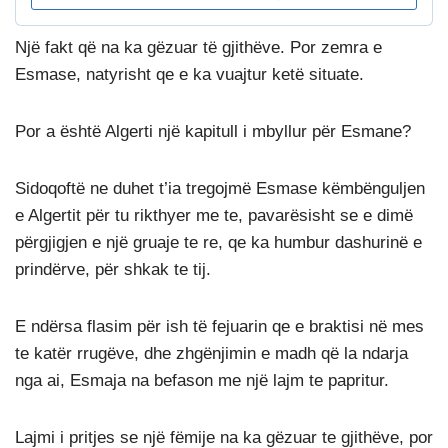
Një fakt që na ka gëzuar të gjithëve. Por zemra e
Esmase, natyrisht qe e ka vuajtur ketë situate.
Por a është Algerti një kapitull i mbyllur për Esmane?
Sidoqoftë ne duhet t’ia tregojmë Esmase këmbënguljen
e Algertit për tu rikthyer me te, pavarësisht se e dimë
përgjigjen e një gruaje te re, qe ka humbur dashurinë e
prindërve, për shkak te tij.
E ndërsa flasim për ish të fejuarin qe e braktisi në mes
te katër rrugëve, dhe zhgënjimin e madh që la ndarja
nga ai, Esmaja na befason me një lajm te papritur.
Lajmi i pritjes se një fëmije na ka gëzuar te gjithëve, por