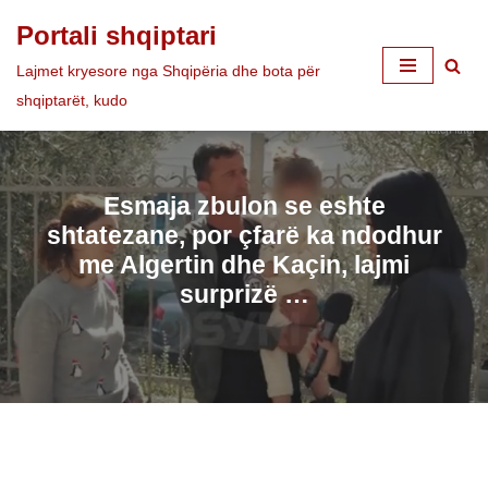
Portali shqiptari
Skip
Lajmet kryesore nga Shqipëria dhe bota për
to
shqiptarët, kudo
content
Esmaja zbulon se eshte
shtatezane, por çfarë ka ndodhur
me Algertin dhe Kaçin, lajmi
surprizë …