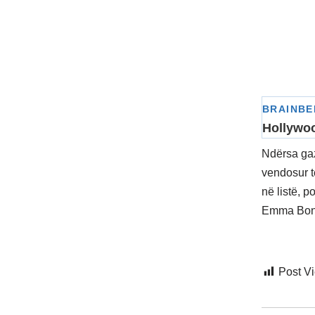
Ndërsa gaz
vendosur të
në listë, 
Emma Bonin
Post V