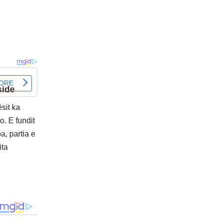
sit ka
o. E fundit
a, partia e
ita