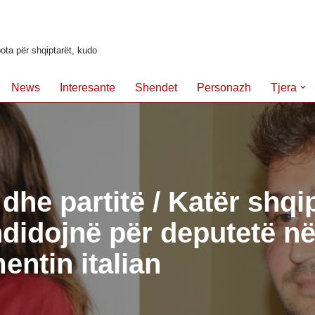
ota për shqiptarët, kudo
News
Interesante
Shendet
Personazh
Tjera
dhe partitë / Katër shqi
didojnë për deputetë n
entin italian