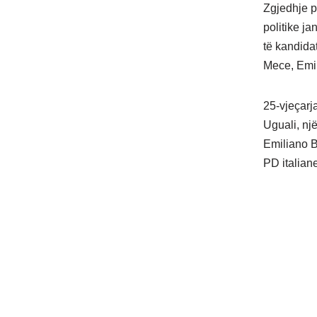
Zgjedhje pë
politike j
të kandida
Mece, Emil
25-vjeçarj
Uguali, një
Emiliano B
PD italian