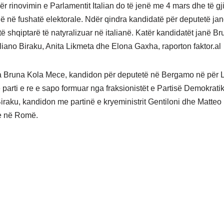
r rinovimin e Parlamentit Italian do të jenë me 4 mars dhe të gji
anë në fushatë elektorale. Ndër qindra kandidatë për deputetë ja
të shqiptarë të natyralizuar në italianë. Katër kandidatët janë B
iano Biraku, Anita Likmeta dhe Elona Gaxha, raporton faktor.al
a Bruna Kola Mece, kandidon për deputetë në Bergamo në për L
 parti e re e sapo formuar nga fraksionistët e Partisë Demokratik
iraku, kandidon me partinë e kryeministrit Gentiloni dhe Matteo
e në Romë.