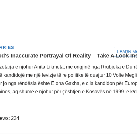
etarja e njohur Anita Likmeta, me origjinë nga Rrubjeka e Durrë
 kandidojë me një lëvizje të re politike të quajtur 10 Volte Megli
por jo nga rëndësia është Elona Gaxha, e cila kandidon për Europ
os, aq shumë e njohur për çështjen e Kosovës në 1999. e.k/d
iews:
224