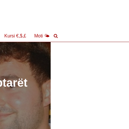
Kursi €,$,£
Moti 🌤
ptarët
ë