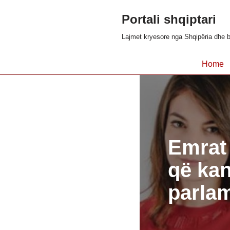
Portali shqiptari
Skip
Lajmet kryesore nga Shqipëria dhe b
to
content
Home
Emrat 
që kan
parlam