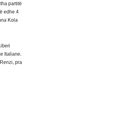
tha partitë
në edhe 4
runa Kola
iberi
e Italiane.
 Renzi, pra