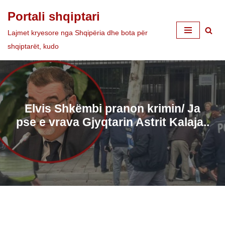
Portali shqiptari
Skip
Lajmet kryesore nga Shqipëria dhe bota për
to
shqiptarët, kudo
content
Elvis Shkëmbi pranon krimin/ Ja
pse e vrava Gjyqtarin Astrit Kalaja..