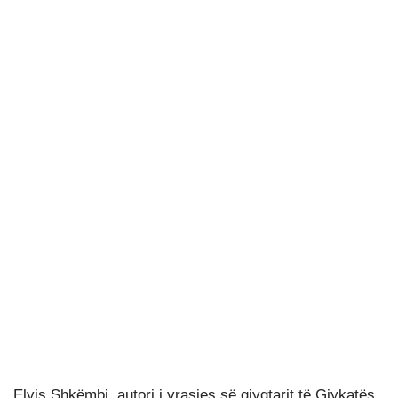
Elvis Shkëmbi, autori i vrasjes së gjyqtarit të Gjykatës