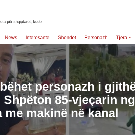
ota për shqiptarët, kudo
News
Interesante
Shendet
Personazh
Tjera
 bëhet personazh i gjith
ë. Shpëton 85-vjeçarin n
a me makinë në kanal