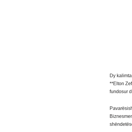
Dy kalimta
**Elton Zef
fundosur d
Pavarësish
Biznesmeni
shëndetëso