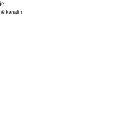
jë
 në kanalin