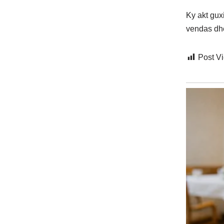
Ky akt gux
vendas dhe
Post V