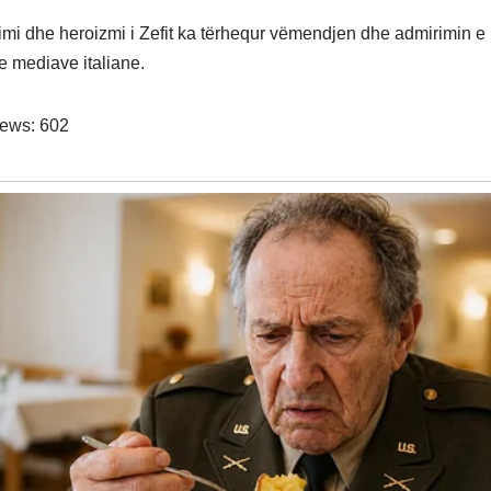
imi dhe heroizmi i Zefit ka tërhequr vëmendjen dhe admirimin e 
 mediave italiane.
iews:
602