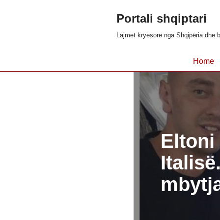
Portali shqiptari
Skip
Lajmet kryesore nga Shqipëria dhe b
to
content
Home
Eltoni
Italis
mbytj