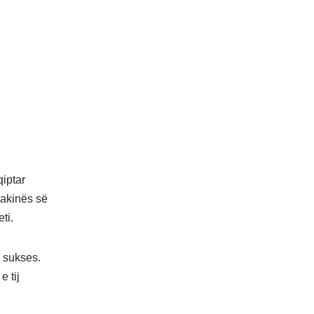
qiptar
makinës së
ti.
e sukses.
e tij