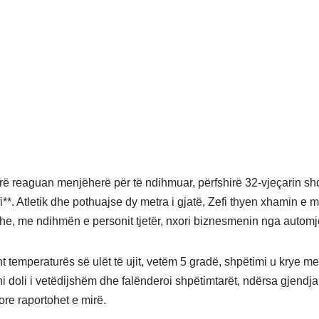
rë reaguan menjëherë për të ndihmuar, përfshirë 32-vjeçarin sh
i**. Atletik dhe pothuajse dy metra i gjatë, Zefi thyen xhamin e 
he, me ndihmën e personit tjetër, nxori biznesmenin nga automje
t temperaturës së ulët të ujit, vetëm 5 gradë, shpëtimi u krye m
 doli i vetëdijshëm dhe falënderoi shpëtimtarët, ndërsa gjendja 
re raportohet e mirë.