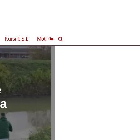
Kursi €,$,£
Moti 🌤
ë
ga