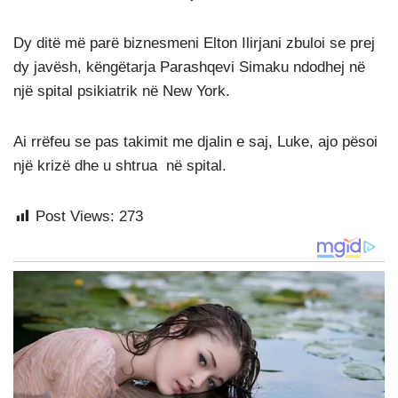
Dy ditë më parë biznesmeni Elton Ilirjani zbuloi se prej
dy javësh, këngëtarja Parashqevi Simaku ndodhej në
një spital psikiatrik në New York.
Ai rrëfeu se pas takimit me djalin e saj, Luke, ajo pësoi
një krizë dhe u shtrua në spital.
Post Views:
273