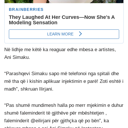
Në lidhje me këtë ka reaguar edhe mbesa e artistes,
Ani Simaku.
“Parashqevi Simaku sapo më telefonoi nga spitali dhe
më tha që i kishin aplikuar injektimin e parë! Zoti eshtë i
madh”, shkruan Ilirjani.
“Pas shumë mundimesh halla po merr mjekimin e duhur
shumë faleminderit të gjithëve për mbështetjen ,
faleminderit @eilirjani për gjithçka që po bën”, ka