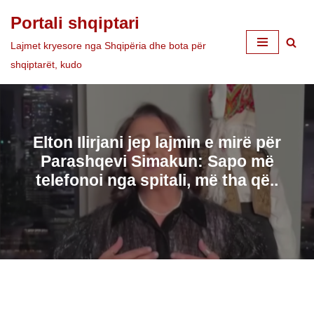
Portali shqiptari
Skip
Lajmet kryesore nga Shqipëria dhe bota për
to
shqiptarët, kudo
content
Elton Ilirjani jep lajmin e mirë për
Parashqevi Simakun: Sapo më
telefonoi nga spitali, më tha që..