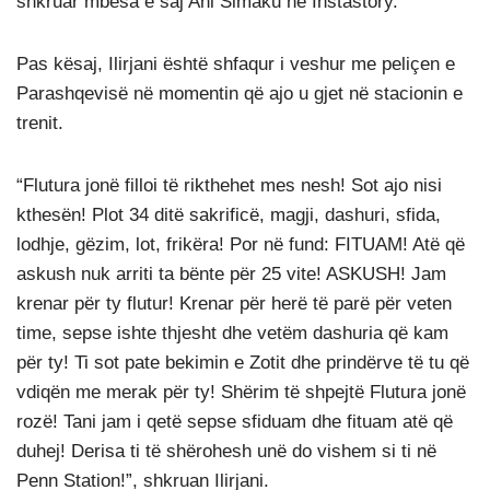
shkruar mbesa e saj Ani Simaku në Instastory.
Pas kësaj, Ilirjani është shfaqur i veshur me peliçen e
Parashqevisë në momentin që ajo u gjet në stacionin e
trenit.
“Flutura jonë filloi të rikthehet mes nesh! Sot ajo nisi
kthesën! Plot 34 ditë sakrificë, magji, dashuri, sfida,
lodhje, gëzim, lot, frikëra! Por në fund: FITUAM! Atë që
askush nuk arriti ta bënte për 25 vite! ASKUSH! Jam
krenar për ty flutur! Krenar për herë të parë për veten
time, sepse ishte thjesht dhe vetëm dashuria që kam
për ty! Ti sot pate bekimin e Zotit dhe prindërve të tu që
vdiqën me merak për ty! Shërim të shpejtë Flutura jonë
rozë! Tani jam i qetë sepse sfiduam dhe fituam atë që
duhej! Derisa ti të shërohesh unë do vishem si ti në
Penn Station!”, shkruan Ilirjani.