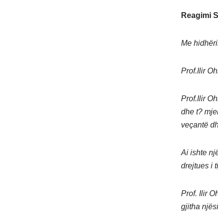
Reagimi S
Me hidhërim
Prof.Ilir O
Prof.Ilir O
dhe t? mje
veçantë dh
Ai ishte n
drejtues i t
Prof. Ilir 
gjitha një