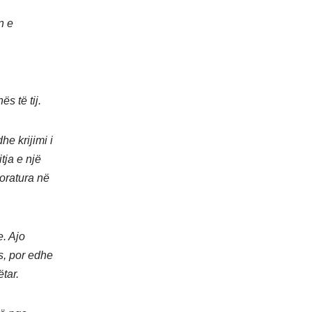
n e
s të tij.
e krijimi i
ja e një
toratura në
e. Ajo
s, por edhe
tar.