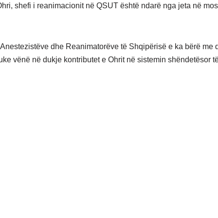
 Ohri, shefi i reanimacionit në QSUT është ndarë nga jeta në mo
Anestezistëve dhe Reanimatorëve të Shqipërisë e ka bërë me d
duke vënë në dukje kontributet e Ohrit në sistemin shëndetësor t