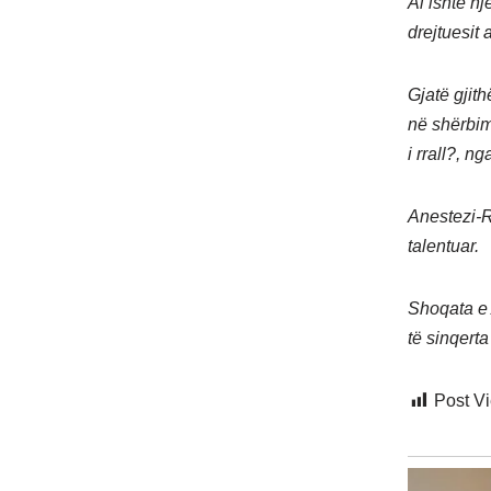
Ai ishte n
drejtuesit a
Gjatë gjith
në shërbim
i rrall?, n
Anestezi-R
talentuar.
Shoqata e 
të sinqerta
Post V