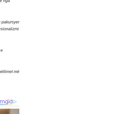
jë nga
 e pakursyer
esionalizmi
 e
hëllimet më