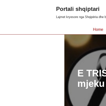
Portali shqiptari
Skip
Lajmet kryesore nga Shqipëria dhe b
to
content
Home
E TRIS
mjeku 