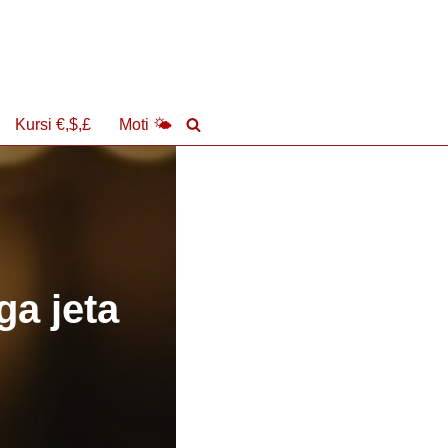
Kursi €,$,£
Moti 🌤
ga jeta