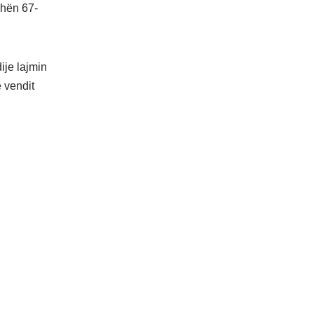
shën 67-
ije lajmin
ë vendit