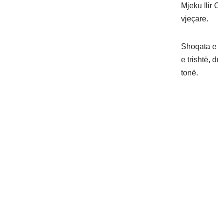
Mjeku Ilir
vjeçare.
Shoqata e 
e trishtë, 
tonë.