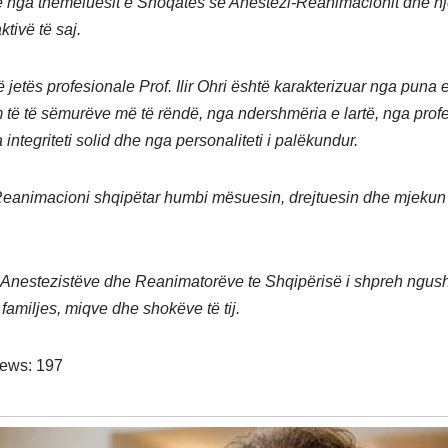
jë nga themeluesit e Shoqatës së Anestezi-Reanimacionit dhe n
ktivë të saj.
ë jetës profesionale Prof. Ilir Ohri është karakterizuar nga puna
 të të sëmurëve më të rëndë, nga ndershmëria e lartë, nga prof
ga integriteti solid dhe nga personaliteti i palëkundur.
eanimacioni shqipëtar humbi mësuesin, drejtuesin dhe mjekun
Anestezistëve dhe Reanimatorëve te Shqipërisë i shpreh ngus
 familjes, miqve dhe shokëve të tij.
iews:
197