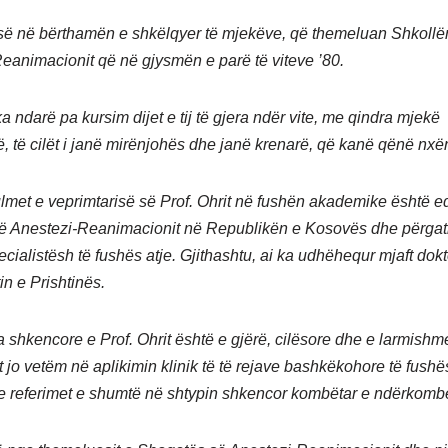
së në bërthamën e shkëlqyer të mjekëve, që themeluan Shkollë
eanimacionit që në gjysmën e parë të viteve ’80.
 i ka ndarë pa kursim dijet e tij të gjera ndër vite, me qindra mjekë
, të cilët i janë mirënjohës dhe janë krenarë, që kanë qënë nxënë
lmet e veprimtarisë së Prof. Ohrit në fushën akademike është edh
ë Anestezi-Reanimacionit në Republikën e Kosovës dhe përgatit
ecialistësh të fushës atje. Gjithashtu, ai ka udhëhequr mjaft dok
in e Prishtinës.
a shkencore e Prof. Ohrit është e gjërë, cilësore dhe e larmishm
 jo vetëm në aplikimin klinik të të rejave bashkëkohore të fushë
t e referimet e shumtë në shtypin shkencor kombëtar e ndërkombë