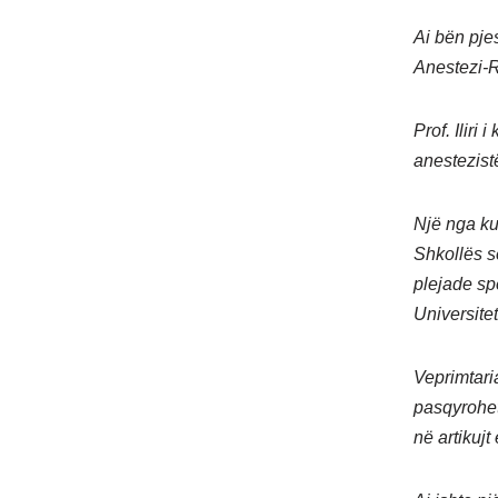
Ai bën pje
Anestezi-R
Prof. Iliri
anestezistë
Një nga ku
Shkollës s
plejade sp
Universitet
Veprimtari
pasqyrohet
në artikuj