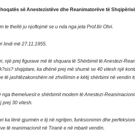
hoqatës së Anestezistëve dhe Reanimatorëve të Shqipërisë
 te thellë ju njoftojmë se u nda nga jeta Prof.Ilir Ohri.
hri lindi më 27.11.1955.
hri, një prej figurave më të shquara të Shërbimit të Anestezi-Rea
k?sis? shqiptare, ka dhënë prej më shumë se 40 vitesh një kontr
e të jashtëzakonshëm në zhvillimin e këtij shërbimi në vendin t
jë nga themeluesit e shërbimit modern të Anestezi-Reanimacioni
ij prej 30 vitesh.
Ohri ka lënë gjurmën e tij në ngritjen, funksionimin dhe perfeksion
sive të reanimacionit në Tiranë e në mbarë vendin.