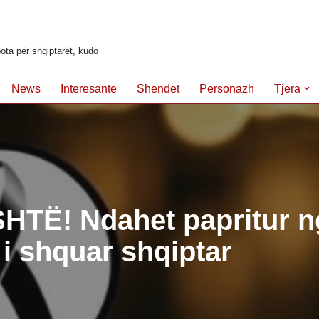
ota për shqiptarët, kudo
News
Interesante
Shendet
Personazh
Tjera
HTË! Ndahet papritur n
i shquar shqiptar