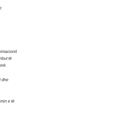
:
nimacionit
ibut të
onë.
t dhe
imin e të