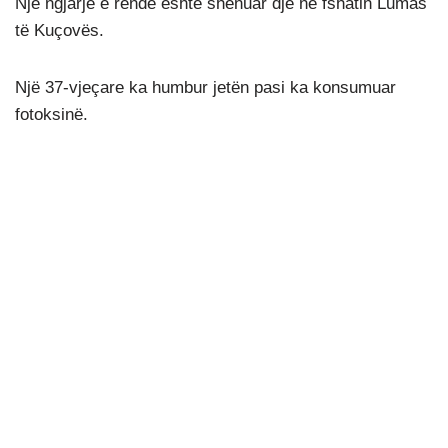
Një ngjarje e rëndë është shënuar dje në fshatin Lumas
të Kuçovës.
Një 37-vjeçare ka humbur jetën pasi ka konsumuar
fotoksinë.