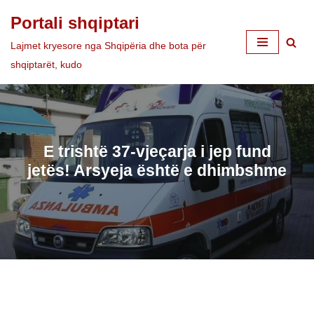
Portali shqiptari
Skip
Lajmet kryesore nga Shqipëria dhe bota për
to
shqiptarët, kudo
content
E trishtë 37-vjeçarja i jep fund
jetës! Arsyeja është e dhimbshme