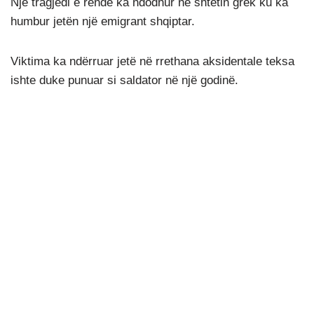
Një tragjedi e rëndë ka ndodhur në shtetin grek ku ka
humbur jetën një emigrant shqiptar.
Viktima ka ndërruar jetë në rrethana aksidentale teksa
ishte duke punuar si saldator në një godinë.