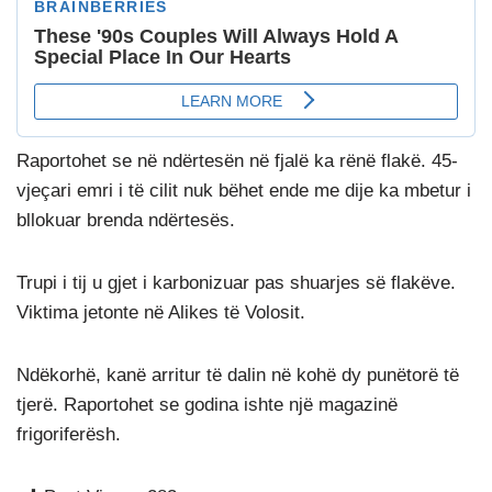
Raportohet se në ndërtesën në fjalë ka rënë flakë. 45-
vjeçari emri i të cilit nuk bëhet ende me dije ka mbetur i
bllokuar brenda ndërtesës.
Trupi i tij u gjet i karbonizuar pas shuarjes së flakëve.
Viktima jetonte në Alikes të Volosit.
Ndëkorhë, kanë arritur të dalin në kohë dy punëtorë të
tjerë. Raportohet se godina ishte një magazinë
frigoriferësh.