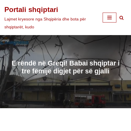
Portali shqiptari
Skip
Lajmet kryesore nga Shqipëria dhe bota për
to
shqiptarët, kudo
content
E rëndë në Greqi! Babai shqiptar i
tre fëmijë digjet për së gjalli