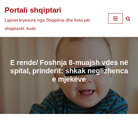
Portali shqiptari
Skip
Lajmet kryesore nga Shqipëria dhe bota për
to
shqiptarët, kudo
content
E rende/ Foshnja 8-muajsh vdes në
spital, prinderit: shkak neglizhenca
e mjekëve