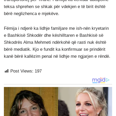
teksa shprehen se shkak për vdekjen e të birit është
bërë neglizhenca e mjekëve.
Fëmija i ndjerë ka lidhje familjare me ish-nën kryetarin
e Bashkisë Shkodër dhe këshilltaren e Bashkisë së
Shkodrës Alma Mehmeti ndërkohë që rasti nuk është
bërë mediatik. Kjo e fundit ka konfirmuar se prindërit
kanë bërë kallëzim penal në lidhje me ngjarjen e rëndë.
Post Views:
197