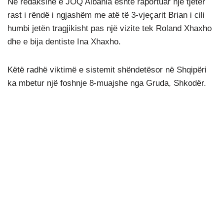
Në redaksinë e JOQ Albania është raportuar një tjetër
rast i rëndë i ngjashëm me atë të 3-vjeçarit Brian i cili
humbi jetën tragjikisht pas një vizite tek Roland Xhaxho
dhe e bija dentiste Ina Xhaxho.
Këtë radhë viktimë e sistemit shëndetësor në Shqipëri
ka mbetur një foshnje 8-muajshe nga Gruda, Shkodër.