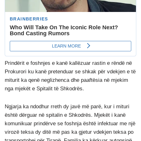
Prindërit e foshnjes e kanë kallëzuar rastin e rëndë në
Prokurori ku kanë pretenduar se shkak për vdekjen e të
miturit ka qenë neglizhenca dhe paaftësia në mjekim
nga mjekët e Spitalit të Shkodrës.
Ngjarja ka ndodhur rreth dy javë më parë, kur i mituri
është dërguar në spitalin e Shkodrës. Mjekët i kanë
komunikuar prindërve se foshnja është infektuar me një
virozë teksa dy ditë më pas ka gjetur vdekjen teksa po
transportohej për Tiranë. Familja ka kërkuar autopsinë