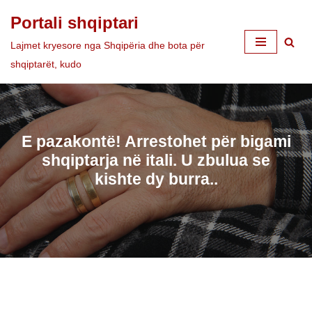
Portali shqiptari
Skip
Lajmet kryesore nga Shqipëria dhe bota për
to
shqiptarët, kudo
content
E pazakontë! Arrestohet për bigami
shqiptarja në itali. U zbulua se
kishte dy burra..