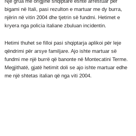
Një grua me origjinë shqiptare është arrestuar për
bigami në Itali, pasi rezulton e martuar me dy burra,
njërin në vitin 2004 dhe tjetrin së fundmi. Hetimet e
kryera nga policia italiane zbuluan incidentin.
Hetimi thuhet se filloi pasi shqiptarja aplikoi për leje
qëndrimi për arsye familjare. Ajo ishte martuar së
fundmi me një burrë që banonte në Montecatini Terme.
Megjithatë, gjatë hetimit doli se ajo ishte martuar edhe
me një shtetas italian që nga viti 2004.