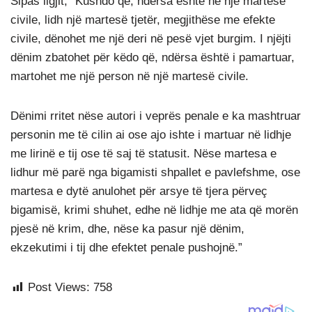
Sipas ligjit, “Kushdo që, ndërsa është në një martesë
civile, lidh një martesë tjetër, megjithëse me efekte
civile, dënohet me një deri në pesë vjet burgim. I njëjti
dënim zbatohet për këdo që, ndërsa është i pamartuar,
martohet me një person në një martesë civile.
Dënimi rritet nëse autori i veprës penale e ka mashtruar
personin me të cilin ai ose ajo ishte i martuar në lidhje
me lirinë e tij ose të saj të statusit. Nëse martesa e
lidhur më parë nga bigamisti shpallet e pavlefshme, ose
martesa e dytë anulohet për arsye të tjera përveç
bigamisë, krimi shuhet, edhe në lidhje me ata që morën
pjesë në krim, dhe, nëse ka pasur një dënim,
ekzekutimi i tij dhe efektet penale pushojnë.”
Post Views:
758