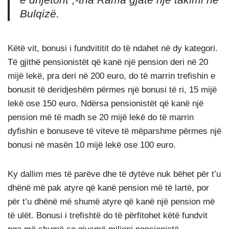
e dhjetorit”,-
tha Rama gjatë një takimi në
Bulqizë.
Këtë vit, bonusi i fundvititit do të ndahet në dy kategori.
Të gjithë pensionistët që kanë një pension deri në 20
mijë lekë, pra deri në 200 euro, do të marrin trefishin e
bonusit të deridjeshëm përmes një bonusi të ri, 15 mijë
lekë ose 150 euro. Ndërsa pensionistët që kanë një
pension më të madh se 20 mijë lekë do të marrin
dyfishin e bonuseve të viteve të mëparshme përmes një
bonusi në masën 10 mijë lekë ose 100 euro.
Ky dallim mes të parëve dhe të dytëve nuk bëhet për t’u
dhënë më pak atyre që kanë pension më të lartë, por
për t’u dhënë më shumë atyre që kanë një pension më
të ulët. Bonusi i trefishtë do të përfitohet këtë fundvit