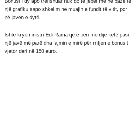
Bonusi i dy apo trefishuar nuk do të jepet më në bazë të
një grafiku sapo shkelim në muajin e fundit të vitit, por
në javën e dytë.
Ishte kryeministri Edi Rama që e bëri me dije këtë pasi
një javë më parë dha lajmin e mirë për rritjen e bonusit
vjetor deri në 150 euro.