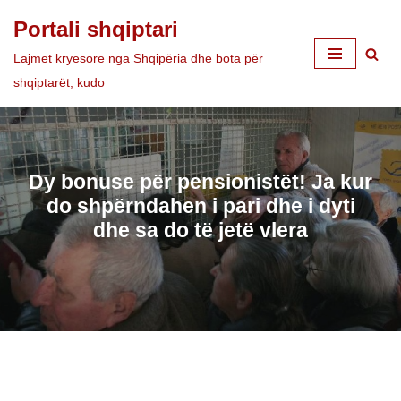
Portali shqiptari
Skip
Lajmet kryesore nga Shqipëria dhe bota për
to
shqiptarët, kudo
content
Dy bonuse për pensionistët! Ja kur
do shpërndahen i pari dhe i dyti
dhe sa do të jetë vlera