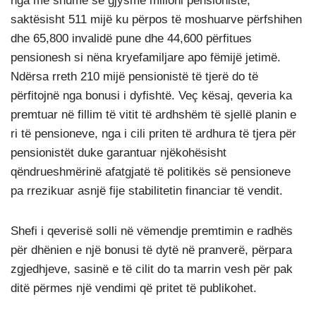
nga më shumë se gjysmë milioni pensionistë,
saktësisht 511 mijë ku përpos të moshuarve përfshihen
dhe 65,800 invalidë pune dhe 44,600 përfitues
pensionesh si nëna kryefamiljare apo fëmijë jetimë.
Ndërsa rreth 210 mijë pensionistë të tjerë do të
përfitojnë nga bonusi i dyfishtë. Veç kësaj, qeveria ka
premtuar në fillim të vitit të ardhshëm të sjellë planin e
ri të pensioneve, nga i cili priten të ardhura të tjera për
pensionistët duke garantuar njëkohësisht
qëndrueshmërinë afatgjatë të politikës së pensioneve
pa rrezikuar asnjë fije stabilitetin financiar të vendit.
Shefi i qeverisë solli në vëmendje premtimin e radhës
për dhënien e një bonusi të dytë në pranverë, përpara
zgjedhjeve, sasinë e të cilit do ta marrin vesh për pak
ditë përmes një vendimi që pritet të publikohet.