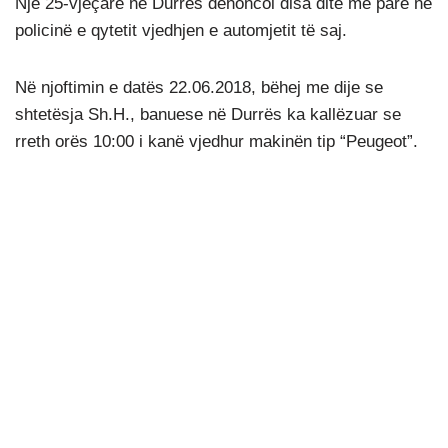
Një 25-vjeçare në Durrës denoncoi disa ditë më parë në
policinë e qytetit vjedhjen e automjetit të saj.
Në njoftimin e datës 22.06.2018, bëhej me dije se
shtetësja Sh.H., banuese në Durrës ka kallëzuar se
rreth orës 10:00 i kanë vjedhur makinën tip “Peugeot”.