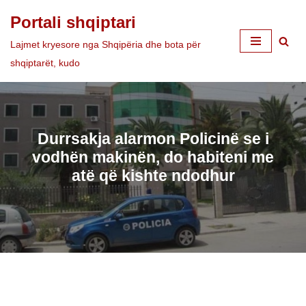
Portali shqiptari
Skip
Lajmet kryesore nga Shqipëria dhe bota për
to
shqiptarët, kudo
content
Durrsakja alarmon Policinë se i
vodhën makinën, do habiteni me
atë që kishte ndodhur