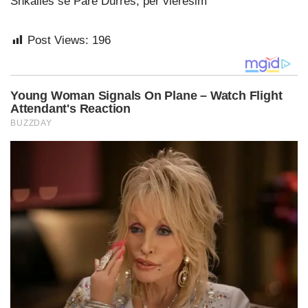
Shkallës së Parë Durrës, për vlerësim
Post Views:
196