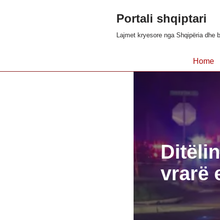
Portali shqiptari
Skip
Lajmet kryesore nga Shqipëria dhe b
to
content
Home
Ditëli
vrarë 