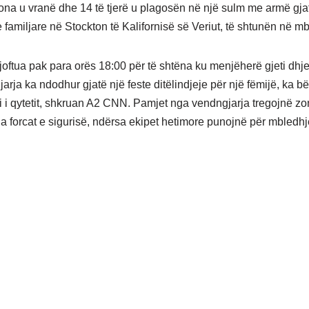
ona u vranë dhe 14 të tjerë u plagosën në një sulm me armë gja
 familjare në Stockton të Kalifornisë së Veriut, të shtunën në m
njoftua pak para orës 18:00 për të shtëna ku menjëherë gjeti dhje
jarja ka ndodhur gjatë një feste ditëlindjeje për një fëmijë, ka bër
i i qytetit, shkruan A2 CNN. Pamjet nga vendngjarja tregojnë zo
ga forcat e sigurisë, ndërsa ekipet hetimore punojnë për mbledh