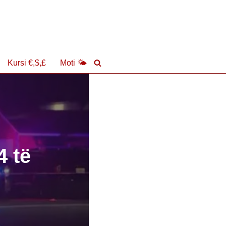
Kursi €,$,£
Moti 🌤
4 të