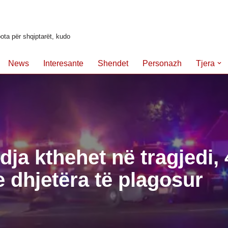
ota për shqiptarët, kudo
News
Interesante
Shendet
Personazh
Tjera
ndja kthehet në tragjedi, 
e dhjetëra të plagosur