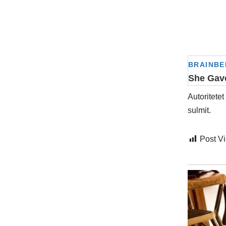
Autoritete
sulmit.
Post V