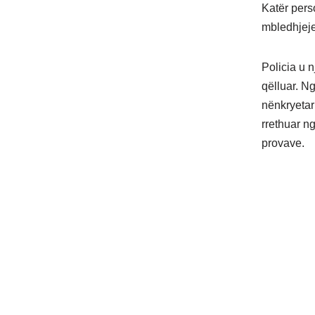
Katër pers
mbledhjeje
Policia u 
qëlluar. Ng
nënkryetar
rrethuar n
provave.