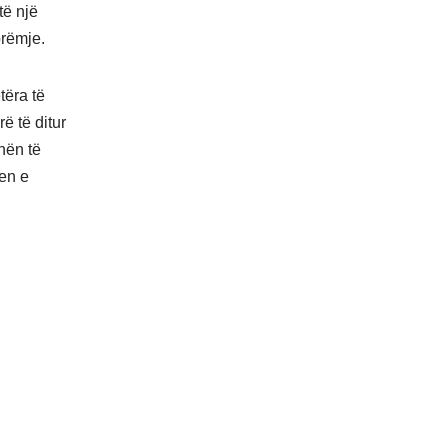
të një
brëmje.
tëra të
ë të ditur
nën të
jen e