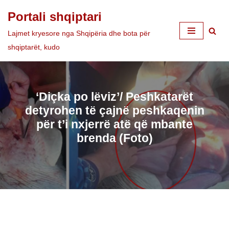
Portali shqiptari
Skip
Lajmet kryesore nga Shqipëria dhe bota për
to
shqiptarët, kudo
content
‘Diçka po lëviz’/ Peshkatarët
detyrohen të çajnë peshkaqenin
për t’i nxjerrë atë që mbante
brenda (Foto)