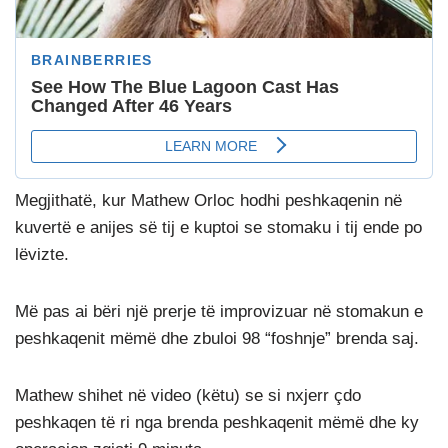
Megjithatë, kur Mathew Orloc hodhi peshkaqenin në
kuvertë e anijes së tij e kuptoi se stomaku i tij ende po
lëvizte.
Më pas ai bëri një prerje të improvizuar në stomakun e
peshkaqenit mëmë dhe zbuloi 98 “foshnje” brenda saj.
Mathew shihet në video (këtu) se si nxjerr çdo
peshkaqen të ri nga brenda peshkaqenit mëmë dhe ky