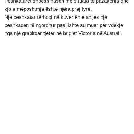
Peshkatarët shpesh hasen me situata të pazakonta dhe
kjo e mëposhtmja është njëra prej tyre.
Një peshkatar tërhoqi në kuvertën e anijes një
peshkaqen të ngordhur pasi ishte sulmuar për vdekje
nga një grabitqar tjetër në brigjet Victoria në Australi.