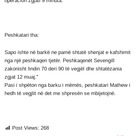
operacion zgjati 9 minuta.
Peshkatari tha:
Sapo ishte në barkë ne pamë shtatë shenjat e kafshimit
nga një peshkaqen tjetër. Peshkaqenët Sevengill
zakonisht lindin 70 deri 90 të vegjël dhe shtatëzania
zgjat 12 muaj.”
Pasi i shpëton nga barku i mëmës, peshkatari Mathew i
hedh të vegjlit në det me shpresën se mbijetojnë.
Post Views:
268