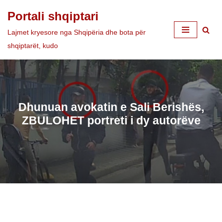
Portali shqiptari
Skip
Lajmet kryesore nga Shqipëria dhe bota për
to
shqiptarët, kudo
content
Dhunuan avokatin e Sali Berishës,
ZBULOHET portreti i dy autorëve