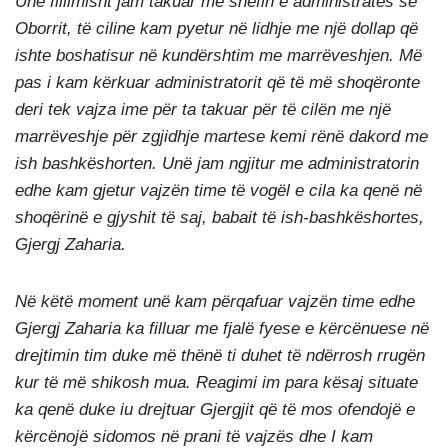
Unë fillimisht jam takuar me shefin e administratës së
Oborrit, të ciline kam pyetur në lidhje me një dollap që
ishte boshatisur në kundërshtim me marrëveshjen. Më
pas i kam kërkuar administratorit që të më shoqëronte
deri tek vajza ime për ta takuar për të cilën me një
marrëveshje për zgjidhje martese kemi rënë dakord me
ish bashkëshorten. Unë jam ngjitur me administratorin
edhe kam gjetur vajzën time të vogël e cila ka qenë në
shoqërinë e gjyshit të saj, babait të ish-bashkëshortes,
Gjergj Zaharia.
Në këtë moment unë kam përqafuar vajzën time edhe
Gjergj Zaharia ka filluar me fjalë fyese e kërcënuese në
drejtimin tim duke më thënë ti duhet të ndërrosh rrugën
kur të më shikosh mua. Reagimi im para kësaj situate
ka qenë duke iu drejtuar Gjergjit që të mos ofendojë e
kërcënojë sidomos në prani të vajzës dhe I kam