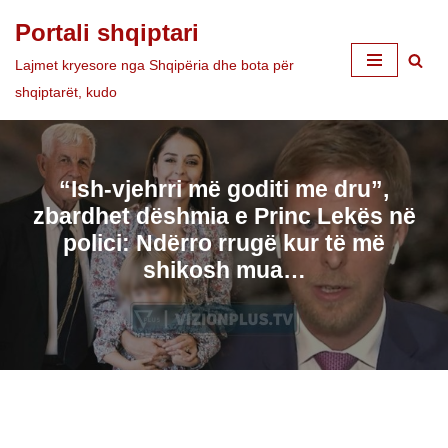
Portali shqiptari
Skip
Lajmet kryesore nga Shqipëria dhe bota për
to
shqiptarët, kudo
content
“Ish-vjehrri më goditi me dru”,
zbardhet dëshmia e Princ Lekës në
polici: Ndërro rrugë kur të më
shikosh mua…