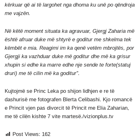
kërkuar që ai të largohet nga dhoma ku unë po qëndroja
me vajzën.
Në këtë moment situata ka agravuar, Gjergj Zaharia më
është afruar duke më shtyrë e goditur me shkelma tek
këmbët e mia. Reagimi im ka qenë vetëm mbrojtës, por
Gjergji ka vazhduar duke më goditur dhe më ka grisur
xhupin si edhe ka marre edhe nje sende te forte(statuj
druri) me të cilin më ka goditur”.
Kujtojmë se Princ Leka po shijon lidhjen e re të
dashurisë me fotografen Blerta Celibashi. Kjo romancë
e Princit vjen pas divorcit të Princit me Elia Zaharian,
me të cilën kishte 7 vite martesë./vizionplus.tv
Post Views:
162