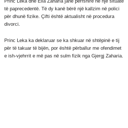
Princ Leka dhe Elia Zaharia janë përfshirë në një situatë
të paprecedentë. Të dy kanë bërë një kallzim në polici
për dhunë fizike. Çifti është aktualisht në procedura
divorci.
Princ Leka ka deklaruar se ka shkuar në shtëpinë e tij
për të takuar të bijën, por është përballur me ofendimet
e ish-vjehrrit e më pas në sulm fizik nga Gjergj Zaharia.