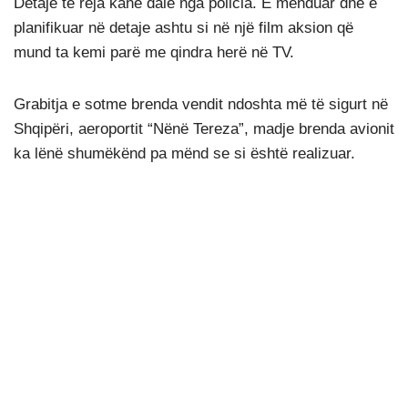
Detaje të reja kanë dalë nga policia. E menduar dhe e
planifikuar në detaje ashtu si në një film aksion që
mund ta kemi parë me qindra herë në TV.
Grabitja e sotme brenda vendit ndoshta më të sigurt në
Shqipëri, aeroportit “Nënë Tereza”, madje brenda avionit
ka lënë shumëkënd pa mënd se si është realizuar.