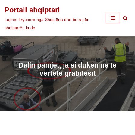
Portali shqiptari
Skip
Lajmet kryesore nga Shqipëria dhe bota për
to
shqiptarët, kudo
content
Dalin pamjet, ja si duken në të
vërtetë grabitësit