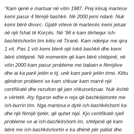
“Kam qenë e martuar në vitin 1987. Prej kësaj martese
kemi pasur 4 fëmijë bashkë. Në 2000 jemi ndarë. Nuk
kemi bërë divorc. Gjatë viteve të martesës kemi jetuar
në një fshat të Korçës. Në ’96 e kam tërhequr ish-
bashkëshortin tim këtu në Tiranë. Kam ndenjur me qira
1 vit. Pas 1 viti kemi blerë një tokë bashkë dhe kemi
bërë shtëpinë. Në momentin që kam bërë shtëpinë, në
vitin 2000 kam pasur probleme me babain e fëmijëve
dhe ai ka parë jetën e tij, unë kam parë jetën time. Këtu
qëndron problemi se kam shkuar kam marrë një
certifikatë dhe rezulton që jam shkurorëzuar. Nuk është
e vërtetë. Aty figuron edhe e reja që bashkëjetonte me
ish-burrin tim. Nga martesa e dytë ish-bashkëshorti ka
dhe një fëmijë tjetër, që quhet nipi. Kjo certifikatë sjell
probleme se ai ish-bashkëshorti im, shtëpinë që kam
bërë me ish-bashkëshortin e ka dhënë për pallat dhe