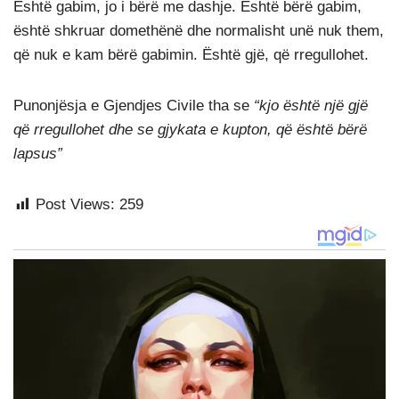
Është gabim, jo i bërë me dashje. Është bërë gabim,
është shkruar domethënë dhe normalisht unë nuk them,
që nuk e kam bërë gabimin. Është gjë, që rregullohet.
Punonjësja e Gjendjes Civile tha se
“kjo është një gjë
që rregullohet dhe se gjykata e kupton, që është bërë
lapsus”
Post Views:
259