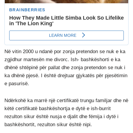
Në vitin 2000 u ndanë por zonja pretendon se nuk e ka
zgjidhur martesën me divorc. Ish- bashkëshorti e ka
dhënë shtëpinë për pallat dhe zonja pretendon se nuk i
ka dhënë pjesë. I është drejtuar gjykatës për pjesëtimin
e pasurisë.
Ndërkohë ka marrë një certifikatë trungu familjar dhe në
këtë certifikatë bashkëshortja e dytë e ish-burrit
rezulton sikur është nusja e djalit dhe fëmija i dytë i
bashkëshortit, rezulton sikur është nipi.