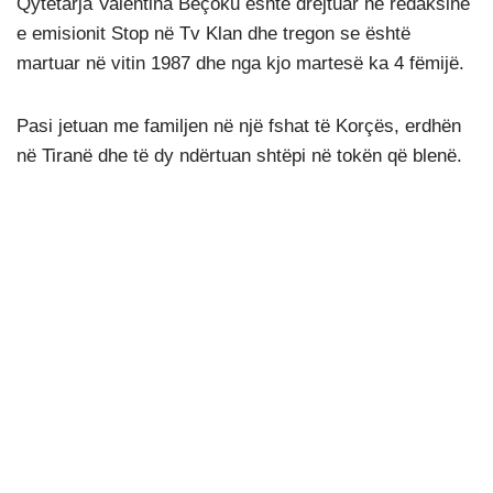
Qytetarja Valentina Beçoku është drejtuar në redaksinë
e emisionit Stop në Tv Klan dhe tregon se është
martuar në vitin 1987 dhe nga kjo martesë ka 4 fëmijë.
Pasi jetuan me familjen në një fshat të Korçës, erdhën
në Tiranë dhe të dy ndërtuan shtëpi në tokën që blenë.