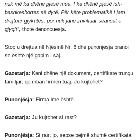
nuk më ka dhënë pjesë mua. I ka dhënë pjesë ish-
bashkëshortes së dytë. Për këtë problematikë i jam
drejtuar gjykatës, por nuk janë zhvilluar seancat e
gjyqit”,
thotë denoncuesja.
Stop u drejtua në Njësinë Nr. 6 dhe punonjësja pranoi
se është një gabim i saj.
Gazetarja:
Keni dhënë një dokument, certifikatë trungu
familjar, që mban firmën tuaj. Ju kujtohet?
Punonjësja:
Firma ime është.
Gazetarja:
Ju kujtohet si rast?
Punonjësja:
Si rast jo, sepse bëjmë shumë certifikata