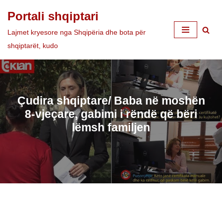
Portali shqiptari
Skip
Lajmet kryesore nga Shqipëria dhe bota për
to
shqiptarët, kudo
content
Çudira shqiptare/ Baba në moshën
8-vjeçare, gabimi i rëndë që bëri
lëmsh familjen