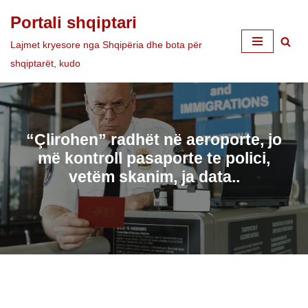
Portali shqiptari
Skip
Lajmet kryesore nga Shqipëria dhe bota për
to
shqiptarët, kudo
content
“Çlirohen” radhët në aeroporte, jo
më kontroll pasaporte te polici,
vetëm skanim, ja data..