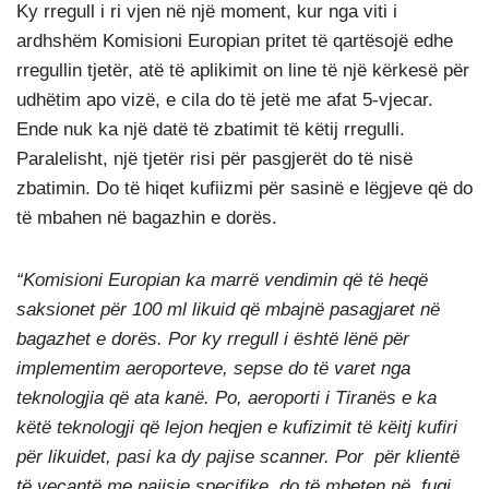
Ky rregull i ri vjen në një moment, kur nga viti i
ardhshëm Komisioni Europian pritet të qartësojë edhe
rregullin tjetër, atë të aplikimit on line të një kërkesë për
udhëtim apo vizë, e cila do të jetë me afat 5-vjecar.
Ende nuk ka një datë të zbatimit të këtij rregulli.
Paralelisht, një tjetër risi për pasgjerët do të nisë
zbatimin. Do të hiqet kufiizmi për sasinë e lëgjeve që do
të mbahen në bagazhin e dorës.
“Komisioni Europian ka marrë vendimin që të heqë
saksionet për 100 ml likuid që mbajnë pasagjaret në
bagazhet e dorës. Por ky rregull i është lënë për
implementim aeroporteve, sepse do të varet nga
teknologjia që ata kanë. Po, aeroporti i Tiranës e ka
këtë teknologji që lejon heqjen e kufizimit të këitj kufiri
për likuidet, pasi ka dy pajise scanner. Por për klientë
të veçantë me pajisje specifike, do të mbeten në fuqi