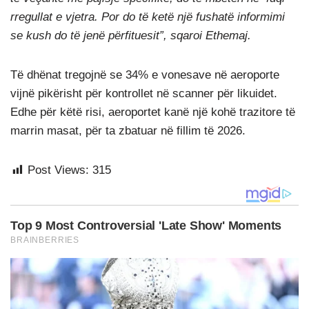
rregullat e vjetra. Por do të ketë një fushatë informimi
se kush do të jenë përfituesit”, sqaroi Ethemaj.
Të dhënat tregojnë se 34% e vonesave në aeroporte
vijnë pikërisht për kontrollet në scanner për likuidet.
Edhe për këtë risi, aeroportet kanë një kohë trazitore të
marrin masat, për ta zbatuar në fillim të 2026.
Post Views:
315