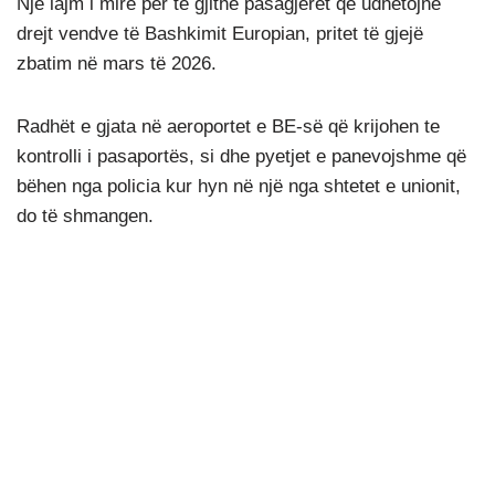
Një lajm i mirë për të gjithë pasagjerët që udhëtojnë
drejt vendve të Bashkimit Europian, pritet të gjejë
zbatim në mars të 2026.
Radhët e gjata në aeroportet e BE-së që krijohen te
kontrolli i pasaportës, si dhe pyetjet e panevojshme që
bëhen nga policia kur hyn në një nga shtetet e unionit,
do të shmangen.