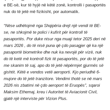
e BE-së, kur të hyjë në këtë zonë, kontrolli i pasaportës
nuk do të jetë më fizikisht, por automatik.
“Nëse udhëtojmë nga Shqipëria drejt një vendi të BE-
se, ne shkojmë te polici i kufirit për kontroll të
pasaportës. Por duke nisur nga muaji tetor 2025 deri në
mars 2026 , do të nisë puna që çdo pasagjer që ka një
pasaportë biometrike dhe nuk ka nevojë për vizë, nuk
do të ketë më kontroll fizk të pasaportës, por do të jetë
me skanim të saj, apo do të jetë nëpërmjet gjurmës së
gishtit. Këtë e vendos vetë aeroporti. Kjo periudhë 6-
mujore do të jetë tranzitore. Vendimi thotë se në mars
2026 nis zbatimi në çdo aeroport të Eruopës”, sqaroi
Maksim Ethemaj, kreu i Autoritet të Aviacionit Civil,
gjatë një interviste për Vizion Plus.