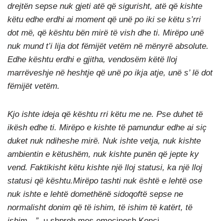
drejtën sepse nuk gjeti atë që sigurisht, atë që kishte
këtu edhe erdhi ai moment që unë po iki se këtu s’rri
dot më, që kështu bën mirë të vish dhe ti. Mirëpo unë
nuk mund t’i lija dot fëmijët vetëm në mënyrë absolute.
Edhe kështu erdhi e gjitha, vendosëm këtë lloj
marrëveshje në heshtje që unë po ikja atje, unë s’ lë dot
fëmijët vetëm.
Kjo ishte ideja që kështu rri këtu me ne. Pse duhet të
ikësh edhe ti. Mirëpo e kishte të pamundur edhe ai siç
duket nuk ndiheshe mirë. Nuk ishte vetja, nuk kishte
ambientin e këtushëm, nuk kishte punën që jepte ky
vend. Faktikisht këtu kishte një lloj statusi, ka një lloj
statusi që kështu.Mirëpo tashti nuk është e lehtë ose
nuk ishte e lehtë domethënë sidoqoftë sepse ne
normalisht donim që të ishim, të ishim të katërt, të
ishim…”,
u shpreh mes emocinesh Konçi.