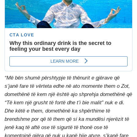
“Më bën shumë përshtypje të thënurit e gjërave që
s’janë fare të vërteta edhe në ato momente them o Zot,
domethënë të kem një është ajo shprehja domethënë që
“Të kem një grusht të fortë dhe t’i bie malit” nuk e di.
Dhe këtë e them, domethënë ka shpërthime të
brendshme por që të them që si ka mundësi njerëzit të
jenë kaq të aftë ose të sigurtë të thonë ose të
komentojnë gjëra që nuk u kanë hije atyre, s’kanë fare