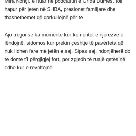
Mira Konçi, e ftuar në podcastin e Grida Dumës, foli
hapur për jetën në SHBA, presionet familjare dhe
thashethemet që qarkullojnë për të
Ajo tregoi se ka momente kur komentet e njerëzve e
lëndojnë, sidomos kur prekin çështje të pavërteta që
nuk lidhen fare me jetën e saj. Sipas saj, ndonjëherë do
të donte t’i përgjigjej fort, por zgjedh të ruajë qetësinë
edhe kur e revoltojnë.