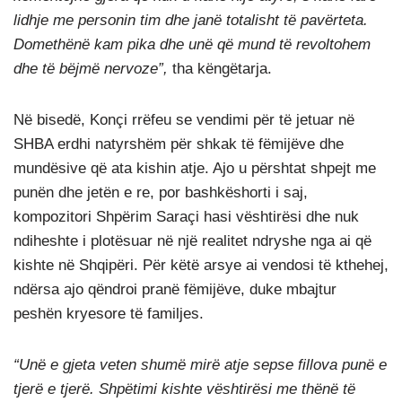
lidhje me personin tim dhe janë totalisht të pavërteta.
Domethënë kam pika dhe unë që mund të revoltohem
dhe të bëjmë nervoze”,
tha këngëtarja.
Në bisedë, Konçi rrëfeu se vendimi për të jetuar në
SHBA erdhi natyrshëm për shkak të fëmijëve dhe
mundësive që ata kishin atje. Ajo u përshtat shpejt me
punën dhe jetën e re, por bashkëshorti i saj,
kompozitori Shpërim Saraçi hasi vështirësi dhe nuk
ndiheshte i plotësuar në një realitet ndryshe nga ai që
kishte në Shqipëri. Për këtë arsye ai vendosi të kthehej,
ndërsa ajo qëndroi pranë fëmijëve, duke mbajtur
peshën kryesore të familjes.
“Unë e gjeta veten shumë mirë atje sepse fillova punë e
tjerë e tjerë. Shpëtimi kishte vështirësi me thënë të