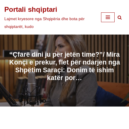
Portali shqiptari
Skip
Lajmet kryesore nga Shqipëria dhe bota për
to
shqiptarët, kudo
content
“Çfarë dini ju për jetën time?”/ Mira
Konçi e prekur, flet për ndarjen nga
Shpëtim Saraçi: Donim të ishim
katër por…