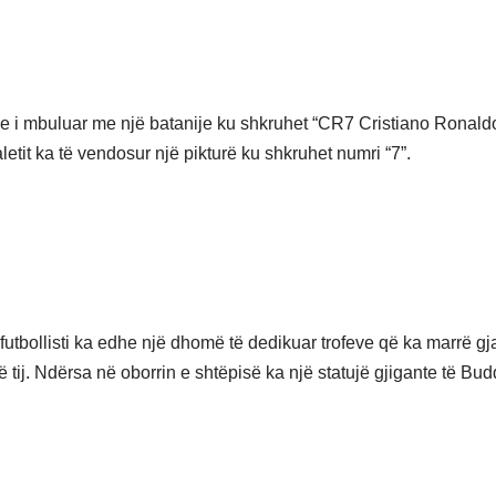
fle i mbuluar me një batanije ku shkruhet “CR7 Cristiano Ronald
letit ka të vendosur një pikturë ku shkruhet numri “7”.
 futbollisti ka edhe një dhomë të dedikuar trofeve që ka marrë gj
ë tij. Ndërsa në oborrin e shtëpisë ka një statujë gjigante të Bu