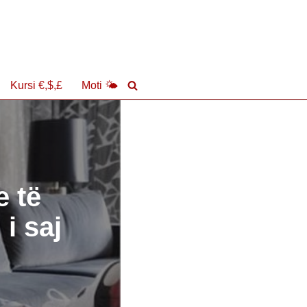
Kursi €,$,£
Moti 🌤
e të
i saj