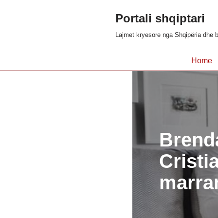
Portali shqiptari
Skip
Lajmet kryesore nga Shqipëria dhe b
to
content
Home
Brenda
Cristi
marra