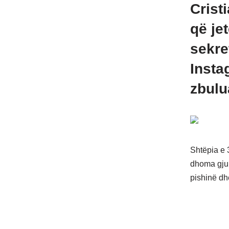
Crist
që je
sekre
Insta
zbulu
Shtëpia e 
dhoma gjum
pishinë dhe