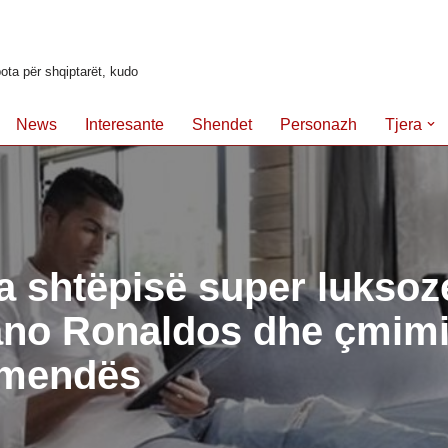
ota për shqiptarët, kudo
News
Interesante
Shendet
Personazh
Tjera
 shtëpisë super luksoz
ano Ronaldos dhe çmimi 
mendës