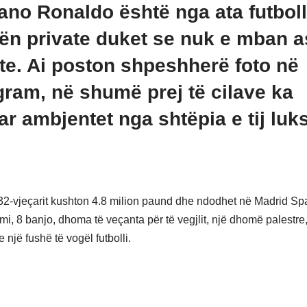
iano Ronaldo është nga ata futboll
tën private duket se nuk e mban 
te. Ai poston shpeshherë foto në
gram, në shumë prej të cilave ka
ar ambjentet nga shtëpia e tij luk
32-vjeçarit kushton 4.8 milion paund dhe ndodhet në Madrid Sp
i, 8 banjo, dhoma të veçanta për të vegjlit, një dhomë palestre,
 një fushë të vogël futbolli.