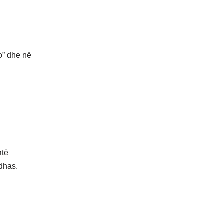
o” dhe në
atë
ddhas.