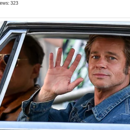
iews:
323