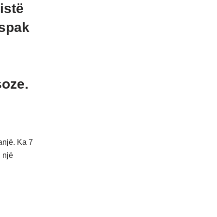
istë
aspak
soze.
anjë. Ka 7
 një