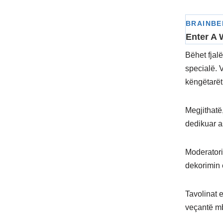
Bëhet fjalë
specialë. 
këngëtarët
Megjithatë
dedikuar a
Moderatori
dekorimin 
Tavolinat 
veçantë m