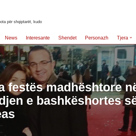
ota për shqiptarët, kudo
News
Interesante
Shendet
Personazh
Tjera
a festës madhështore n
ndjen e bashkëshortes së
eas