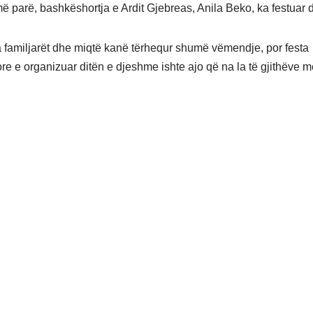
më parë, bashkëshortja e Ardit Gjebreas, Anila Beko, ka festuar d
 familjarët dhe miqtë kanë tërhequr shumë vëmendje, por festa
e e organizuar ditën e djeshme ishte ajo që na la të gjithëve m