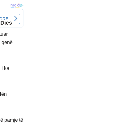
tuar
ë qenë
 i ka
 Nën
jë pamje të