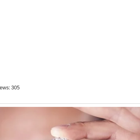
iews:
305