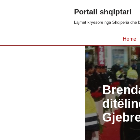
Portali shqiptari
Skip
Lajmet kryesore nga Shqipëria dhe b
to
content
Home
Brend
ditëli
Gjebr