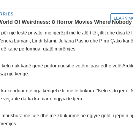
 për një festë private, me njerëzit më të afërt të çiftit dhe disa të f
Venera Lumani, Lindi Islami, Juliana Pasho dhe Pirro Çako kan
 që kanë performuar gjatë mbrëmjes.
, këto nuk kanë qenë performuesit e vetëm, pasi edhe vetë Arditi
saj një këngë.
 ka kënduar një nga këngët e tij më të bukura, “Këtu s’do jem”.
e veçantë darka ka marrë ngjyra të tjera.
e mbushura me lule dhe me zbukurime në ngjyrë gold, i jepnin n
brëmjes.