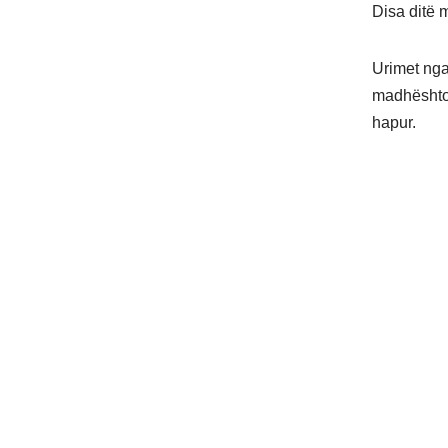
Disa ditë 
Urimet nga
madhështor
hapur.