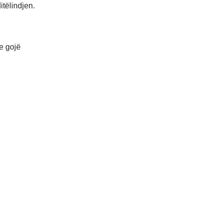
itëlindjen.
e gojë