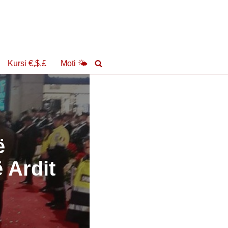
Kursi €,$,£
Moti 🌤
ë
 Ardit