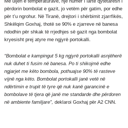
Me uljen e temperaturave, një numër i lartë qytetarësh i
përdorin bombolat e gazit, jo vetëm për gatim, por edhe
për t’u ngrohur. Në Tiranë, drejtori i shërbimit zjarrfikës,
Shkëlqim Goxhaj, thotë se 90% e zjarreve në banesa
ndodhin për shkak të rrjedhjes së gazit nga bombolat
kryesisht prej atyre me ngjyrë portokalli.
“Bombolat e kampingut 5 kg ngjyrë portokalli asnjëherë
nuk duhet ti fusim në banesa. Po ti shikojmë edhe
ngjarjet me këto bombola, pothuajse 90% të rasteve
vijnë nga këto. Bombolat portokalli janë vetë në
ndërtimin e trupit të tyre që nuk kanë garancinë e
bombolave të tjera që janë me standarde dhe përdoren
në ambiente familjare”,
deklaroi Goxhaj për A2 CNN.