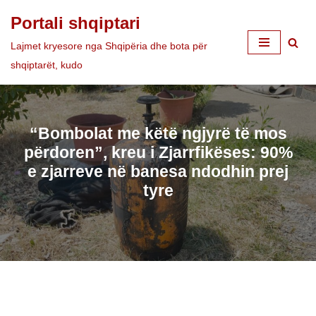
Portali shqiptari
Skip
Lajmet kryesore nga Shqipëria dhe bota për
to
shqiptarët, kudo
content
“Bombolat me këtë ngjyrë të mos
përdoren”, kreu i Zjarrfikëses: 90%
e zjarreve në banesa ndodhin prej
tyre