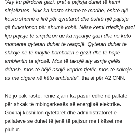
“Aty ku përdoret gazi, prat e pajisja duhet të kemi
sinjalizues. Nuk ka kosto shumë të madhe, është një
kosto shumë e lirë për qytetarët dhe është një pajisje
që funksionon për shumë kohë. Nëse kemi rrjedhje gazi
kjo pajisje të sinjalizon që ka rrjedhje gazi dhe në këto
momente qytetari duhet të reagojë. Qytetari duhet të
shkojë në të mbyllë bombolën e gazit dhe të hapë
ambientin ta ajrosë. Mos të takojë aty asnjë çelës
dritash, mos të bëjë asnjë veprim tjetër, mos të shkojë
as me cigare në këto ambiente”,
tha ai për A2 CNN.
Në jo pak raste, rënie zjarri ka pasur edhe në pallate
për shkak të mbingarkesës së energjisë elektrike.
Goxhaj këshillon qytetarët dhe administratorët e
pallateve se duhet të jenë të pajisur me fikëset me
pluhur.