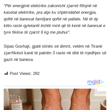
“Për energjinë elektrike zakonisht zjarret fillojnë në
kasetat elektrike, pra atje ku shpërndahet energjia,
qoftë në banesat familjare qoftë në pallate. Në të dy
këto raste qytetarët është mirë që të kenë në banesat e
tyre fikëse të zjarrit 6 kg me pluhur”.
Sipas Goxhajt, gjatë stinës së dimrit, vetëm në Tiranë
zjarrfikësit kanë të paktën 3 raste në ditë të rrjedhjes së
gazit në banesa.
Post Views:
292