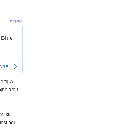
 tij. Ai
jnë drejt
im, ku
dësi për