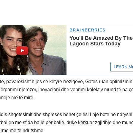
ë, pavarësisht hijes së këtyre rreziqeve, Gates ruan optimizmin e
ërparimi njerëzor, inovacioni dhe veprimi kolektiv mund të na ço
hmeje më të mirë.
midis shqetësimit dhe shpresës bëhet çelësi i një bote në ndrysh
ërballen me sfida ballë për ballë, duke kërkuar zgjidhje dhe mun
ërme më të ndritshme.