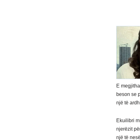
E megjithat
beson se p
një të ard
Ekuilibri 
njerëzit p
një të nes