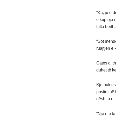
“Ka, ju e 
e kuptoja m
lufta bërth
“Sot mendo
ruajtjen e 
Gates gjith
duhet të k
Kjo nuk ës
postim në b
dëshira e t
“Një nip t