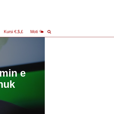
Kursi €,$,£
Moti 🌤
imin e
 nuk