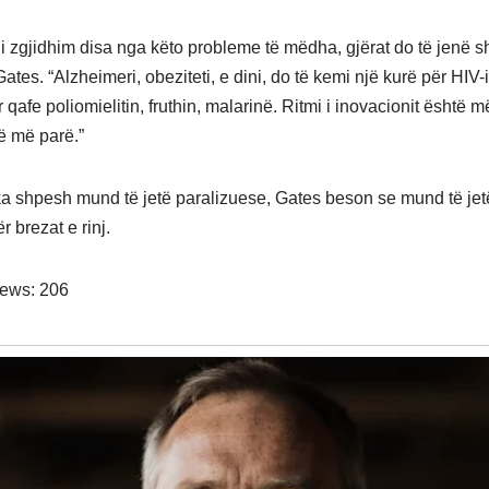
i zgjidhim disa nga këto probleme të mëdha, gjërat do të jenë
Gates. “Alzheimeri, obeziteti, e dini, do të kemi një kurë për HIV-i
qafe poliomielitin, fruthin, malarinë. Ritmi i inovacionit është 
rë më parë.”
ka shpesh mund të jetë paralizuese, Gates beson se mund të jetë
r brezat e rinj.
iews:
206