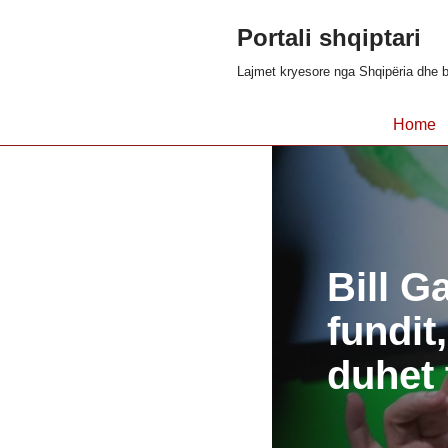
Portali shqiptari
Skip
Lajmet kryesore nga Shqipëria dhe b
to
content
Home
Bill G
fundit
duhet 