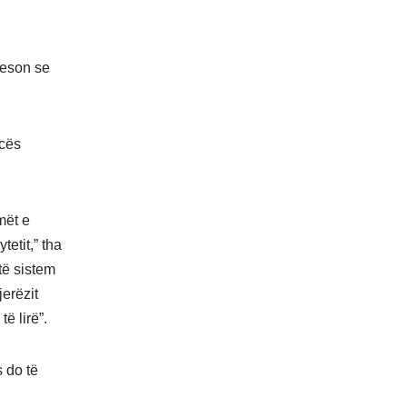
beson se
ncës
mët e
etit,” tha
të sistem
jerëzit
ë lirë”.
 do të