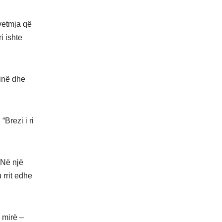
 vetmja që
i ishte
minë dhe
“Brezi i ri
 Në një
 rrit edhe
 mirë –