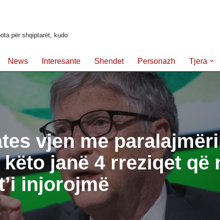
ota për shqiptarët, kudo
News
Interesante
Shendet
Personazh
Tjera
ates vjen me paralajmër
, këto janë 4 rreziqet që
t’i injorojmë