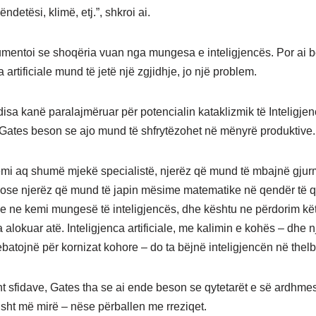
ëndetësi, klimë, etj.”, shkroi ai.
mentoi se shoqëria vuan nga mungesa e inteligjencës. Por ai 
a artificiale mund të jetë një zgjidhje, jo një problem.
isa kanë paralajmëruar për potencialin kataklizmik të Inteligje
e, Gates beson se ajo mund të shfrytëzohet në mënyrë produktive.
mi aq shumë mjekë specialistë, njerëz që mund të mbajnë gjur
, ose njerëz që mund të japin mësime matematike në qendër të qyt
e ne kemi mungesë të inteligjencës, dhe kështu ne përdorim kë
a alokuar atë. Inteligjenca artificiale, me kalimin e kohës – dhe n
atojnë për kornizat kohore – do ta bëjnë inteligjencën në thelb t
t sfidave, Gates tha se ai ende beson se qytetarët e së ardhmes
isht më mirë – nëse përballen me rreziqet.