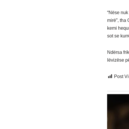
“Nëse nuk 
mirë”, tha 
kemi hequr 
sot se kur
Ndërsa fri
lëvizëse pë
Post V