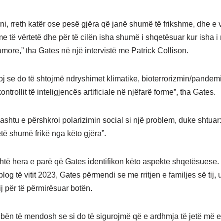
dini, rreth katër ose pesë gjëra që janë shumë të frikshme, dhe e
e të vërtetë dhe për të cilën isha shumë i shqetësuar kur isha i r
amore,” tha Gates në një intervistë me Patrick Collison.
j se do të shtojmë ndryshimet klimatike, bioterrorizmin/pande
kontrollit të inteligjencës artificiale në njëfarë forme”, tha Gates.
ashtu e përshkroi polarizimin social si një problem, duke shtuar: 
etë shumë frikë nga këto gjëra”.
htë hera e parë që Gates identifikon këto aspekte shqetësuese.
log të vitit 2023, Gates përmendi se me rritjen e familjes së tij, u
ij për të përmirësuar botën.
ë bën të mendosh se si do të sigurojmë që e ardhmja të jetë më e