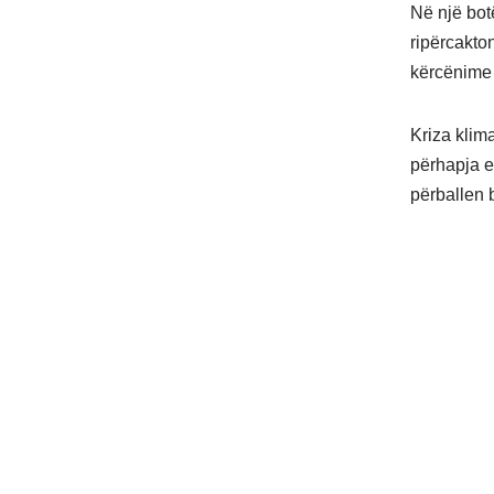
Në një bot
ripërcakto
kërcënime 
Kriza klima
përhapja e
përballen b