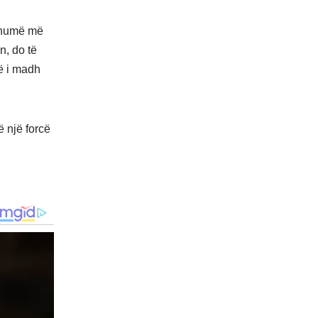
 shumë më
n, do të
më i madh
 një forcë