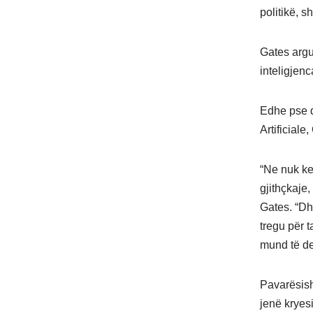
politikë, sh
Gates argu
inteligjenc
Edhe pse d
Artificial
“Ne nuk ke
gjithçkaje
Gates. “Dh
tregu për t
mund të deb
Pavarësish
jenë kryes