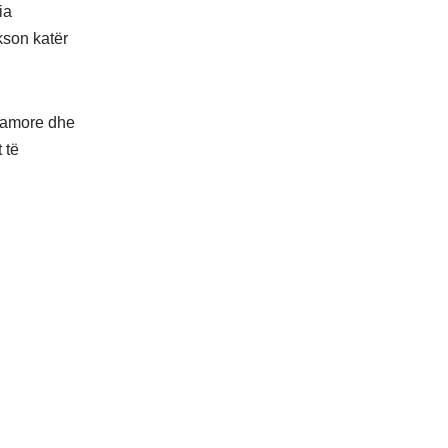
ia
kson katër
rthamore dhe
 të