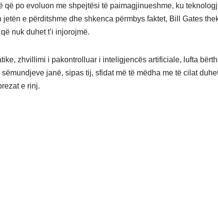
ë që po evoluon me shpejtësi të paimagjinueshme, ku teknologj
n jetën e përditshme dhe shkenca përmbys faktet, Bill Gates the
që nuk duhet t’i injorojmë.
tike, zhvillimi i pakontrolluar i inteligjencës artificiale, lufta bë
 sëmundjeve janë, sipas tij, sfidat më të mëdha me të cilat duhet
rezat e rinj.