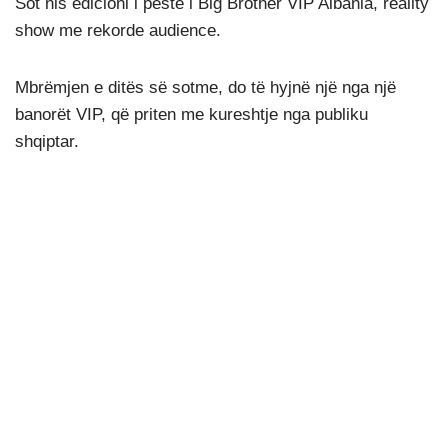
Sot nis edicioni i pestë i Big Brother VIP Albania, reality
show me rekorde audience.
Mbrëmjen e ditës së sotme, do të hyjnë një nga një
banorët VIP, që priten me kureshtje nga publiku
shqiptar.