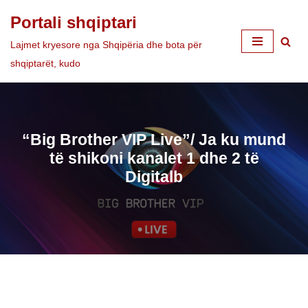
Portali shqiptari
Skip
Lajmet kryesore nga Shqipëria dhe bota për
to
shqiptarët, kudo
content
“Big Brother VIP Live”/ Ja ku mund
të shikoni kanalet 1 dhe 2 të
Digitalb