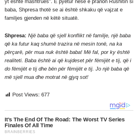
yt është mashtrues”. E pyetur nëse e pranon Rushitin si
baba, Shpresa thotë se ai është shkaku që vajzat e
familjes gjenden në këtë situatë.
Shpresa:
Një baba që sjell konflikt në familje, një baba
që ka futur kaq shumë trazira në mesin tonë, na ka
përçarë, për mua nuk është baba! Më fal, por ky është
realiteti. Baba është ai që kujdeset për fëmijët e tij, që i
do fëmijët e tij dhe bën për fëmijët e tij. Jo një baba që
më sjell mua dhe motrat në gjyq sot!
Post Views:
677