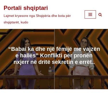
Portali shqiptari
Skip
Lajmet kryesore nga Shqipëria dhe bota për
to
shqiptarët, kudo
content
“Babai ka dhe një fëmijë me vajzën
e hallës” Konflikti për pronën
nxjerr në dritë sekretin e errët..