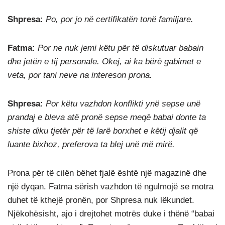
Shpresa:
Po, por jo në certifikatën tonë familjare.
Fatma:
Por ne nuk jemi këtu për të diskutuar babain
dhe jetën e tij personale. Okej, ai ka bërë gabimet e
veta, por tani neve na intereson prona.
Shpresa:
Por këtu vazhdon konflikti ynë sepse unë
prandaj e bleva atë pronë sepse meqë babai donte ta
shiste diku tjetër për të larë borxhet e këtij djalit që
luante bixhoz, preferova ta blej unë më mirë.
Prona për të cilën bëhet fjalë është një magazinë dhe
një dyqan. Fatma sërish vazhdon të ngulmojë se motra
duhet të kthejë pronën, por Shpresa nuk lëkundet.
Njëkohësisht, ajo i drejtohet motrës duke i thënë “babai