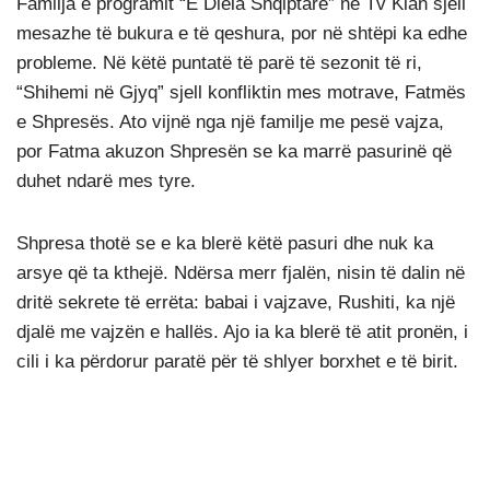
Familja e programit “E Diela Shqiptare” në Tv Klan sjell
mesazhe të bukura e të qeshura, por në shtëpi ka edhe
probleme. Në këtë puntatë të parë të sezonit të ri,
“Shihemi në Gjyq” sjell konfliktin mes motrave, Fatmës
e Shpresës. Ato vijnë nga një familje me pesë vajza,
por Fatma akuzon Shpresën se ka marrë pasurinë që
duhet ndarë mes tyre.
Shpresa thotë se e ka blerë këtë pasuri dhe nuk ka
arsye që ta kthejë. Ndërsa merr fjalën, nisin të dalin në
dritë sekrete të errëta: babai i vajzave, Rushiti, ka një
djalë me vajzën e hallës. Ajo ia ka blerë të atit pronën, i
cili i ka përdorur paratë për të shlyer borxhet e të birit.