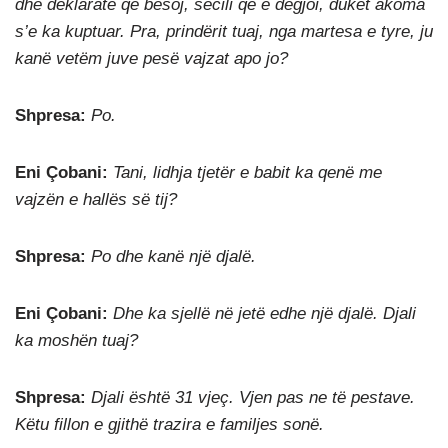
dhe deklaratë që besoj, secili që e dëgjoi, duket akoma
s’e ka kuptuar. Pra, prindërit tuaj, nga martesa e tyre, ju
kanë vetëm juve pesë vajzat apo jo?
Shpresa:
Po.
Eni Çobani:
Tani, lidhja tjetër e babit ka qenë me
vajzën e hallës së tij?
Shpresa:
Po dhe kanë një djalë.
Eni Çobani:
Dhe ka sjellë në jetë edhe një djalë. Djali
ka moshën tuaj?
Shpresa:
Djali është 31 vjeç. Vjen pas ne të pestave.
Këtu fillon e gjithë trazira e familjes sonë.