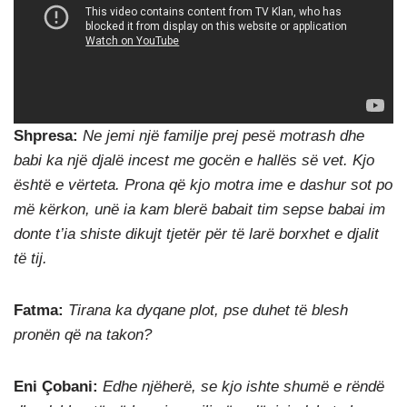
Shpresa:
Ne jemi një familje prej pesë motrash dhe
babi ka një djalë incest me gocën e hallës së vet. Kjo
është e vërteta. Prona që kjo motra ime e dashur sot po
më kërkon, unë ia kam blerë babait tim sepse babai im
donte t’ia shiste dikujt tjetër për të larë borxhet e djalit
të tij.
Fatma:
Tirana ka dyqane plot, pse duhet të blesh
pronën që na takon?
Eni Çobani:
Edhe njëherë, se kjo ishte shumë e rëndë