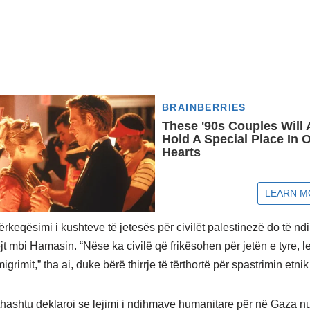
përkeqësimi i kushteve të jetesës për civilët palestinezë do të nd
jt mbi Hamasin. “Nëse ka civilë që frikësohen për jetën e tyre, l
igrimit,” tha ai, duke bërë thirrje të tërthortë për spastrimin etnik 
jithashtu deklaroi se lejimi i ndihmave humanitare për në Gaza n