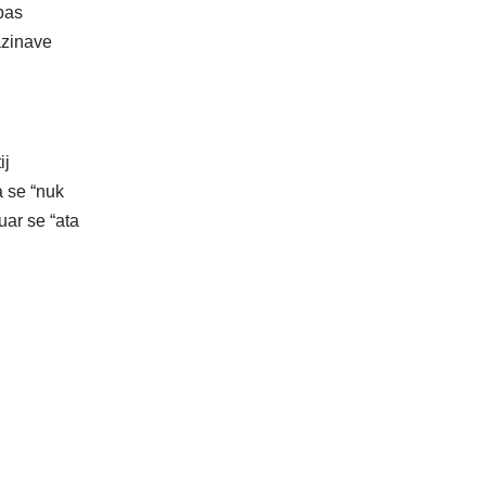
 pas
azinave
ij
a se “nuk
ar se “ata