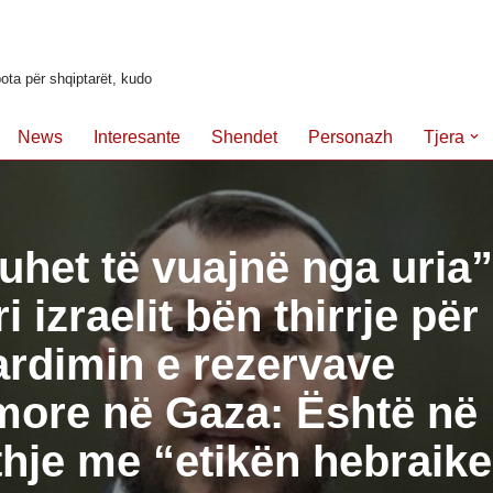
ota për shqiptarët, kudo
News
Interesante
Shendet
Personazh
Tjera
uhet të vuajnë nga uria”
i izraelit bën thirrje për
rdimin e rezervave
more në Gaza: Është në
hje me “etikën hebraike