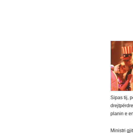
Sipas tij, 
drejtpërdre
planin e em
Ministri g