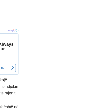
ikojë
e të ndjekin
të rajonit.
uk është në