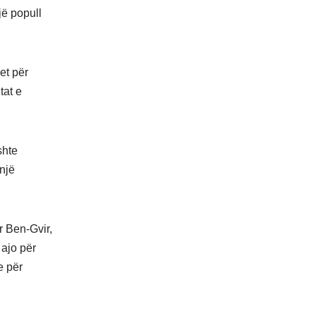
jë popull
et për
tat e
shte
një
r Ben-Gvir,
 ajo për
e për