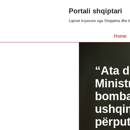
Portali shqiptari
Skip
Lajmet kryesore nga Shqipëria dhe b
to
content
Home
“Ata d
Ministr
bomba
ushqi
përput