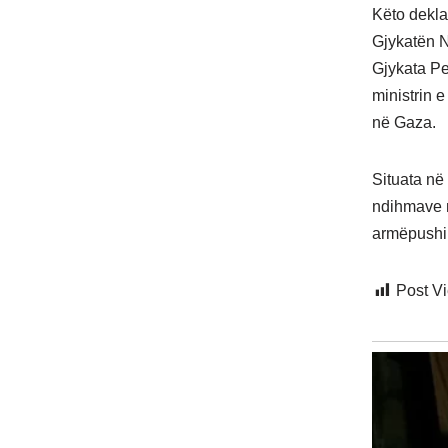
Këto deklar
Gjykatën N
Gjykata Pe
ministrin e
në Gaza.
Situata në
ndihmave m
armëpushim
Post V