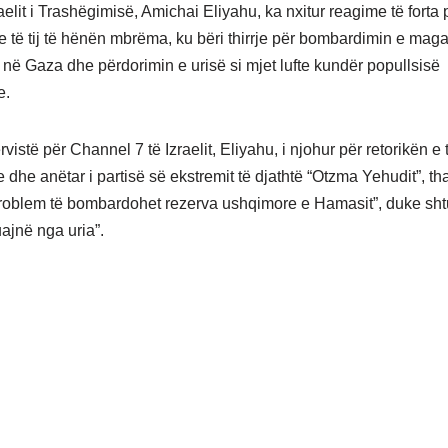
raelit i Trashëgimisë, Amichai Eliyahu, ka nxitur reagime të forta
e të tij të hënën mbrëma, ku bëri thirrje për bombardimin e mag
në Gaza dhe përdorimin e urisë si mjet lufte kundër popullsisë
e.
rvistë për Channel 7 të Izraelit, Eliyahu, i njohur për retorikën e t
 dhe anëtar i partisë së ekstremit të djathtë “Otzma Yehudit”, th
roblem të bombardohet rezerva ushqimore e Hamasit”, duke shtu
uajnë nga uria”.