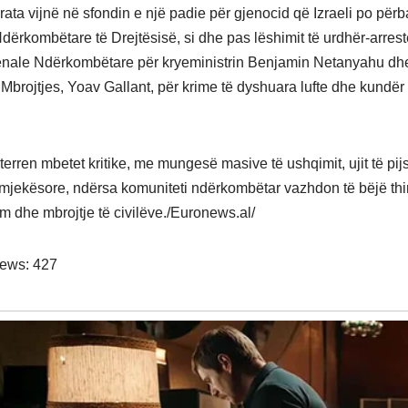
ata vijnë në sfondin e një padie për gjenocid që Izraeli po përb
dërkombëtare të Drejtësisë, si dhe pas lëshimit të urdhër-arres
nale Ndërkombëtare për kryeministrin Benjamin Netanyahu dhe
 Mbrojtjes, Yoav Gallant, për krime të dyshuara lufte dhe kundër
 terren mbetet kritike, me mungesë masive të ushqimit, ujit të p
jekësore, ndërsa komuniteti ndërkombëtar vazhdon të bëjë thir
 dhe mbrojtje të civilëve./Euronews.al/
iews:
427