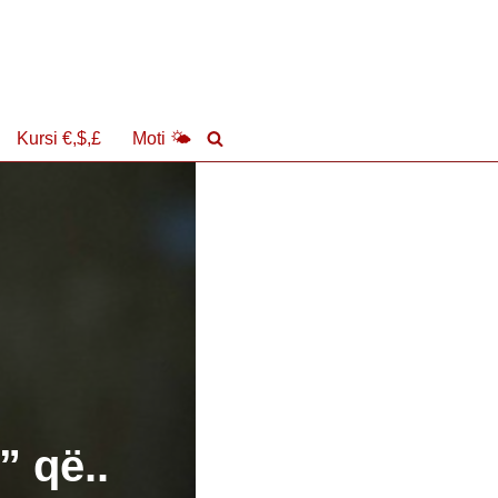
Kursi €,$,£
Moti 🌤
” që..