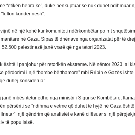
me “etikën hebraike”, duke nënkuptuar se nuk duhet ndihmuar n
j “lufton kundër nesh”.
 vijnë në një kohë kur komuniteti ndërkombëtar po rrit shqetësim
umanitare në Gaza. Sipas të dhënave nga organizatat për të drej
i 52.500 palestinezë janë vrarë që nga tetori 2023.
k është i panjohur për retorikën ekstreme. Në nëntor 2023, ai ki
se përdorimi i një “bombe bërthamore” mbi Rripin e Gazës ishte 
që duhej konsideruar.
tij janë mbështetur edhe nga ministri i Sigurisë Kombëtare, Itama
hënën përsëriti se “ndihma e vetme që duhet të hyjë në Gaza është
lnetar”, një qëndrim që analistët e kanë cilësuar si një përpjekj
v të popullsisë.