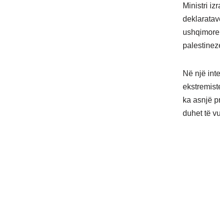
Ministri iz
deklaratav
ushqimore 
palestinez
Në një inte
ekstremiste
ka asnjë p
duhet të v