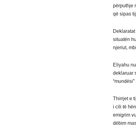
përputhje 
që sipas ti
Deklaratat
situatën h
njeriut, mb
Eliyahu nu
deklaruar 
“mundësi” 
Thirrjet e 
i cili të 
emigrim vul
dëbim masi