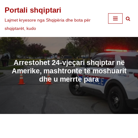
Portali shqiptari
Skip
Lajmet kryesore nga Shqipëria dhe bota për
to
shqiptarët, kudo
content
Arrestohet 24-vjeçari shqiptar në
Amerike, mashtronte të moshuarit
dhe u merrte para