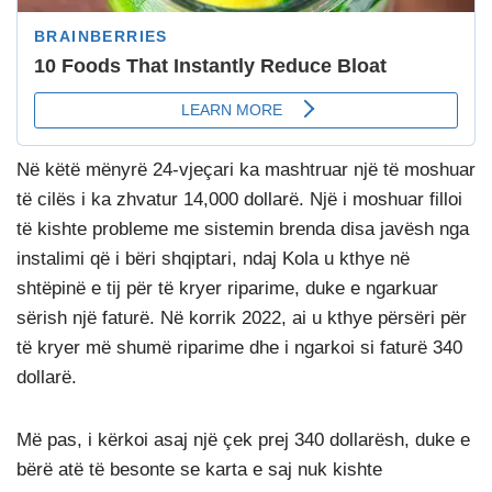
Në këtë mënyrë 24-vjeçari ka mashtruar një të moshuar
të cilës i ka zhvatur 14,000 dollarë. Një i moshuar filloi
të kishte probleme me sistemin brenda disa javësh nga
instalimi që i bëri shqiptari, ndaj Kola u kthye në
shtëpinë e tij për të kryer riparime, duke e ngarkuar
sërish një faturë. Në korrik 2022, ai u kthye përsëri për
të kryer më shumë riparime dhe i ngarkoi si faturë 340
dollarë.
Më pas, i kërkoi asaj një çek prej 340 dollarësh, duke e
bërë atë të besonte se karta e saj nuk kishte