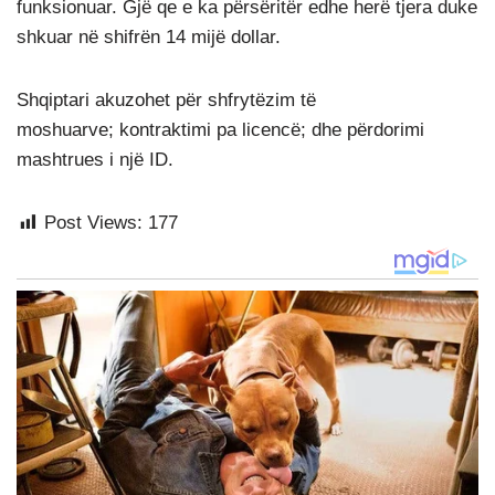
funksionuar. Gjë qe e ka përsëritër edhe herë tjera duke
shkuar në shifrën 14 mijë dollar.
Shqiptari akuzohet për shfrytëzim të
moshuarve; kontraktimi pa licencë; dhe përdorimi
mashtrues i një ID.
Post Views:
177