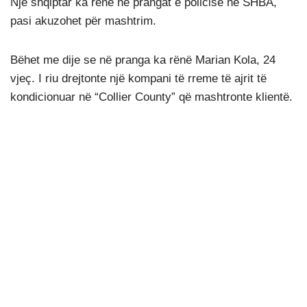
Një shqiptar ka rënë në prangat e policisë në SHBA,
pasi akuzohet për mashtrim.
Bëhet me dije se në pranga ka rënë Marian Kola, 24
vjeç. I riu drejtonte një kompani të rreme të ajrit të
kondicionuar në “Collier County” që mashtronte klientë.