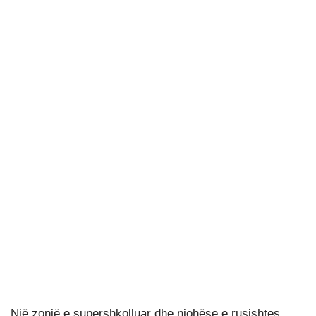
Një zonjë e supershkolluar dhe njohëse e rusishtes,