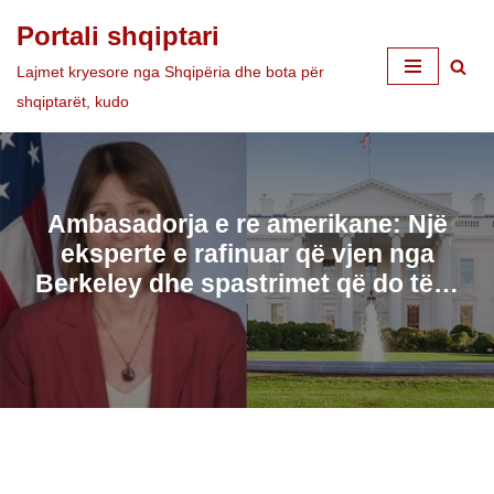
Portali shqiptari
Skip
Lajmet kryesore nga Shqipëria dhe bota për
to
shqiptarët, kudo
content
Ambasadorja e re amerikane: Një
eksperte e rafinuar që vjen nga
Berkeley dhe spastrimet që do të…