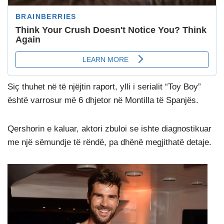
Siç thuhet në të njëjtin raport, ylli i serialit “Toy Boy”
është varrosur më 6 dhjetor në Montilla të Spanjës.
Qershorin e kaluar, aktori zbuloi se ishte diagnostikuar
me një sëmundje të rëndë, pa dhënë megjithatë detaje.