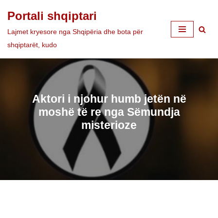
Portali shqiptari
Skip
Lajmet kryesore nga Shqipëria dhe bota për
to
shqiptarët, kudo
content
Aktori i njohur humb jetën në
moshë të re nga Sëmundja
misterioze