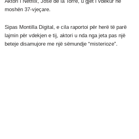
Aktori i Netflix, Jose de la Torre, u gjet i vdekur në
moshën 37-vjeçare.
Sipas Montilla Digital, e cila raportoi për herë të parë
lajmin për vdekjen e tij, aktori u nda nga jeta pas një
beteje disamujore me një sëmundje “misterioze”.