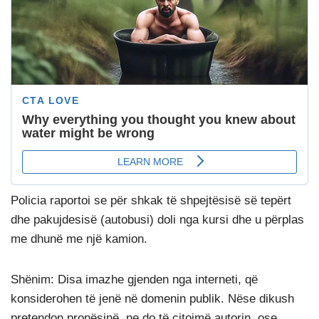
Policia raportoi se për shkak të shpejtësisë së tepërt
dhe pakujdesisë (autobusi) doli nga kursi dhe u përplas
me dhunë me një kamion.
Shënim: Disa imazhe gjenden nga interneti, që
konsiderohen të jenë në domenin publik. Nëse dikush
pretendon pronësinë, ne do të citojmë autorin, ose,