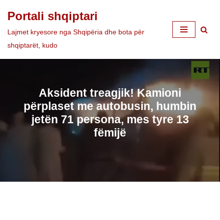
Portali shqiptari
Skip
Lajmet kryesore nga Shqipëria dhe bota për
to
shqiptarët, kudo
content
Aksident treagjik! Kamioni
përplaset me autobusin, humbin
jetën 71 persona, mes tyre 13
fëmijë