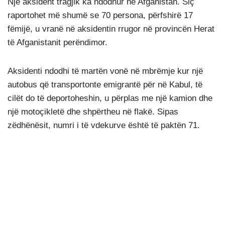
Një aksident tragjik ka ndodhur në Afganistan. Siç
raportohet më shumë se 70 persona, përfshirë 17
fëmijë, u vranë në aksidentin rrugor në provincën Herat
të Afganistanit perëndimor.
Aksidenti ndodhi të martën vonë në mbrëmje kur një
autobus që transportonte emigrantë për në Kabul, të
cilët do të deportoheshin, u përplas me një kamion dhe
një motoçikletë dhe shpërtheu në flakë. Sipas
zëdhënësit, numri i të vdekurve është të paktën 71.