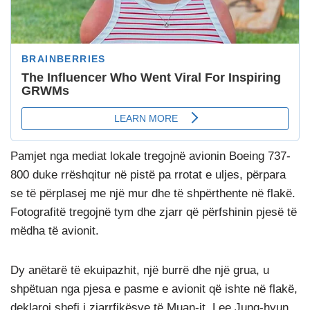
Pamjet nga mediat lokale tregojnë avionin Boeing 737-
800 duke rrëshqitur në pistë pa rrotat e uljes, përpara
se të përplasej me një mur dhe të shpërthente në flakë.
Fotografitë tregojnë tym dhe zjarr që përfshinin pjesë të
mëdha të avionit.
Dy anëtarë të ekuipazhit, një burrë dhe një grua, u
shpëtuan nga pjesa e pasme e avionit që ishte në flakë,
deklaroi shefi i zjarrfikësve të Muan-it, Lee Jung-hyun,