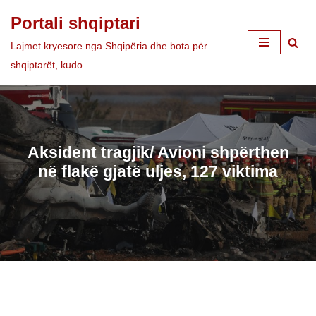
Portali shqiptari
Skip
Lajmet kryesore nga Shqipëria dhe bota për
to
shqiptarët, kudo
content
Aksident tragjik/ Avioni shpërthen
në flakë gjatë uljes, 127 viktima