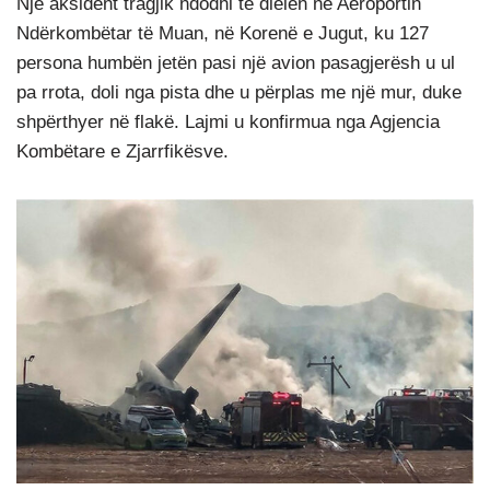
Një aksident tragjik ndodhi të dielën në Aeroportin
Ndërkombëtar të Muan, në Korenë e Jugut, ku 127
persona humbën jetën pasi një avion pasagjerësh u ul
pa rrota, doli nga pista dhe u përplas me një mur, duke
shpërthyer në flakë. Lajmi u konfirmua nga Agjencia
Kombëtare e Zjarrfikësve.