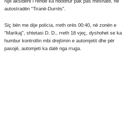
Një aksident i rëndë ka ndodhur pak pas mesnate, në
autostradën “Tiranë-Durrës”.
Siç bën me dije policia, rreth orës 00:40, në zonën e
“Marikaj”, shtetasi D. D., rreth 18 vjeç, dyshohet se ka
humbur kontrollin mbi drejtimin e automjetit dhe për
pasojë, automjeti ka dalë nga rruga.