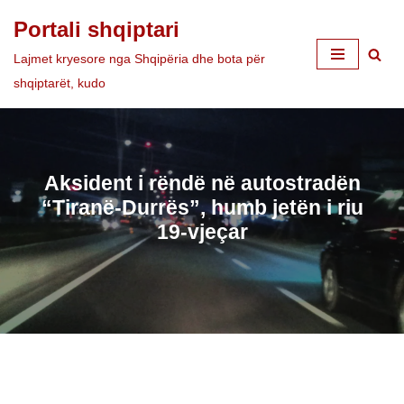
Portali shqiptari
Skip
Lajmet kryesore nga Shqipëria dhe bota për
to
shqiptarët, kudo
content
Aksident i rëndë në autostradën
“Tiranë-Durrës”, humb jetën i riu
19-vjeçar