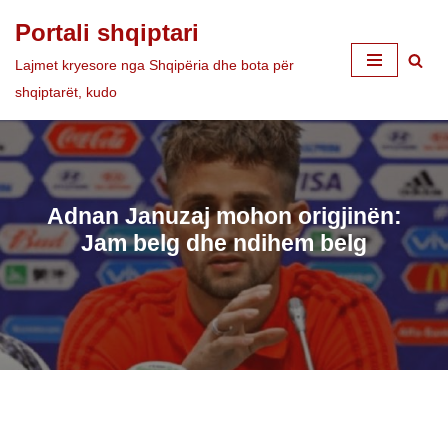
Portali shqiptari
Skip
Lajmet kryesore nga Shqipëria dhe bota për
to
shqiptarët, kudo
content
Adnan Januzaj mohon origjinën:
Jam belg dhe ndihem belg