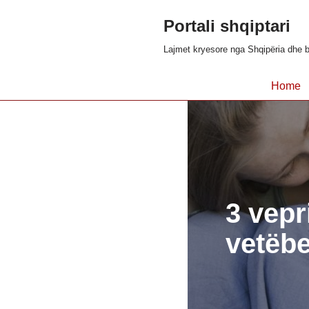
Portali shqiptari
Skip
Lajmet kryesore nga Shqipëria dhe b
to
content
Home
3 vepr
vetëbe