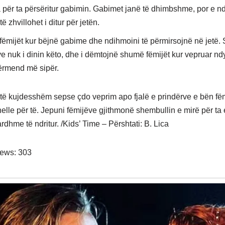
 për ta përsëritur gabimin. Gabimet janë të dhimbshme, por e 
të zhvillohet i ditur për jetën.
 fëmijët kur bëjnë gabime dhe ndihmoini të përmirsojnë në jetë.
ve nuk i dinin këto, dhe i dëmtojnë shumë fëmijët kur vepruar n
ërmend më sipër.
të kujdesshëm sepse çdo veprim apo fjalë e prindërve e bën fëm
elle për të. Jepuni fëmijëve gjithmonë shembullin e mirë për ta
ardhme të ndritur. /Kids’ Time – Përshtati: B. Lica
iews:
303