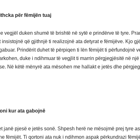
ithcka për fëmijën tuaj
e vegjël duken shumë të brishtë në sytë e prindërve të tyre. Pra
t insistojnë që gjithnjë ti realizojnë ata detyrat e fëmijëve. Kjo g
gabuar. Prindërit duhet të përpiqen ti lën fëmijët ti përfundojnë v
rkohen, duke i ndihmuar të vegjlit ti marrin përgjegjësitë në nj
se. Në këtë mënyrë ata mësohen me hallakt e jetës dhe përgjegj
toni kur ata gabojnë
t janë pjesë e jetës sonë. Shpesh herë ne mësojmë prej tyre as
he fëmijët. Ti qortoni ata nuk i ndihmon aspak përkundrazi fëmij