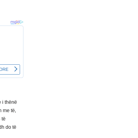
 i thënë
n me të,
 të
dh do të