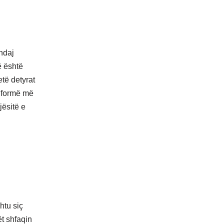
ndaj
jë është
etë detyrat
ë formë më
ësitë e
htu siç
ët shfaqin