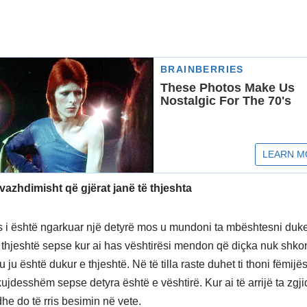
 vazhdimisht që gjërat janë të thjeshta
s i është ngarkuar një detyrë mos u mundoni ta mbështesni duke
 thjeshtë sepse kur ai has vështirësi mendon që diçka nuk shko
u ju është dukur e thjeshtë. Në të tilla raste duhet ti thoni fëmijës
kujdesshëm sepse detyra është e vështirë. Kur ai të arrijë ta zgji
he do të rris besimin në vete.