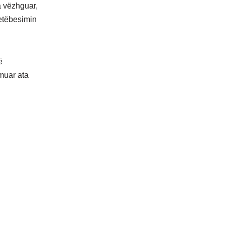
a vëzhguar,
vetëbesimin
ë
muar ata