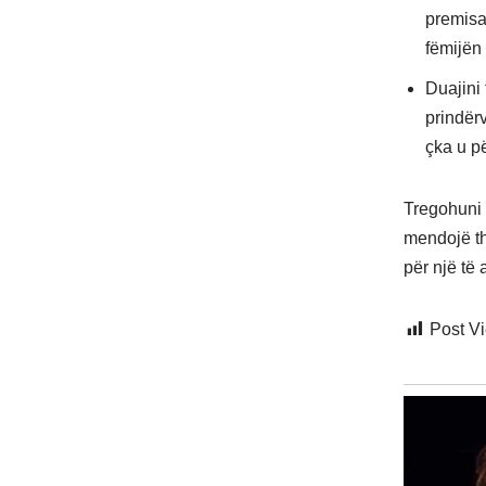
premisa
fëmijën 
Duajini
prindër
çka u p
Tregohuni 
mendojë th
për një të 
Post V