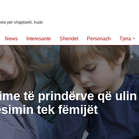
ota për shqiptarët, kudo
News
Interesante
Shendet
Personazh
Tjera
ime të prindërve që ulin
simin tek fëmijët