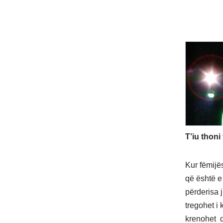
T’iu thoni
Kur fëmijë
që është e
përderisa j
tregohet i 
krenohet d