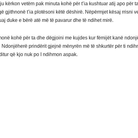
 ju kërkon vetëm pak minuta kohë për t’ia kushtuar atij apo për t
që gjithnonë t’ia plotësoni këtë dëshirë. Nëpërmjet kësaj rrisni 
tuaj duke e bërë atë më të pavarur dhe të ndihet mirë.
monë kohë për ta dhe dëgjoini me kujdes kur fëmijët kanë ndonj
 Ndonjëherë prindërit gjejnë mënyrën më të shkurtër për ti ndih
itur që kjo nuk po I ndihmon aspak.