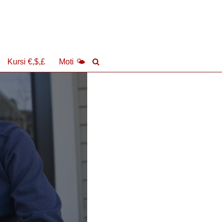
Kursi €,$,£
Moti 🌤