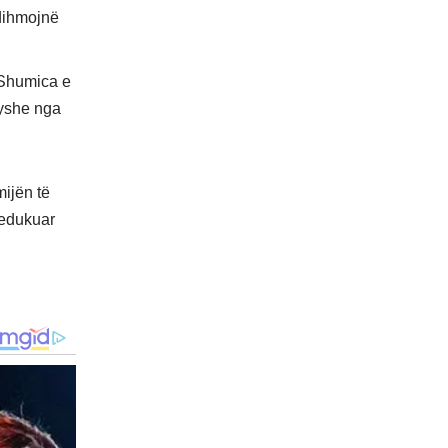
ndihmojnë
 Shumica e
dyshe nga
ijën të
 edukuar