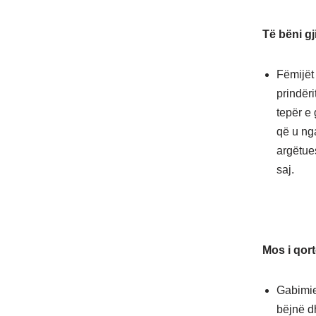
Të bëni gj
Fëmijët 
prindëri
tepër e 
që u nga
argëtue
saj.
Mos i qor
Gabimie
bëjnë d