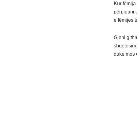
Kur fëmija
përpiquni 
e fëmijës 
Gjeni gith
shqetësim.
duke mos d