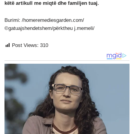
këtë artikull me miqtë dhe familjen tuaj.
Burimi: /homeremediesgarden.com/
©gatuajshendetshem/përktheu j.memeli/
Post Views:
310