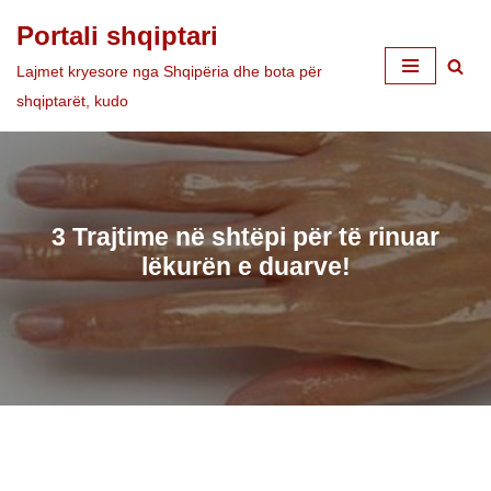
Portali shqiptari
Skip
Lajmet kryesore nga Shqipëria dhe bota për
to
shqiptarët, kudo
content
3 Trajtime në shtëpi për të rinuar
lëkurën e duarve!