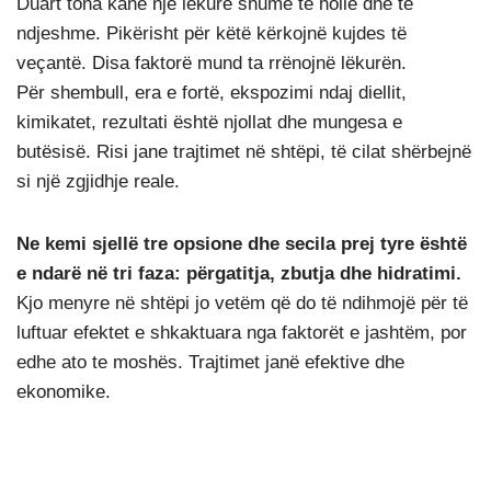
Duart tona kanë një lëkurë shumë të hollë dhe të
ndjeshme. Pikërisht për këtë kërkojnë kujdes të
veçantë. Disa faktorë mund ta rrënojnë lëkurën.
Për shembull, era e fortë, ekspozimi ndaj diellit,
kimikatet, rezultati është njollat dhe mungesa e
butësisë. Risi jane trajtimet në shtëpi, të cilat shërbejnë
si një zgjidhje reale.
Ne kemi sjellë tre opsione dhe secila prej tyre është
e ndarë në tri faza: përgatitja, zbutja dhe hidratimi.
Kjo menyre në shtëpi jo vetëm që do të ndihmojë për të
luftuar efektet e shkaktuara nga faktorët e jashtëm, por
edhe ato te moshës. Trajtimet janë efektive dhe
ekonomike.