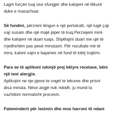
Lagni furçën tuaj ose sfungjer dhe kalojeni në lëkurë
duke e masazhuar.
Së fundmi,
përzieni lëngun e një portokalli, një lugë çaji
vaji susam dhe një majë piper të kuq.Perziejeni mirë
dhe kalojeni në duart tuaja. Shpëlajini duart me ujë të
rrjedhshëm pas pesë minutash. Për rezultate më të
mira, kaloni vajin e bajames në fund të këtij trajtimi.
Para se të aplikoni ndonjë prej këtyre recetave, bëni
një test alergjie.
Aplikojini ne nje pjese te vogel te lekures dhe prisni
disa minuta. Nëse asgjë nuk ndodh, ju mund ta
vazhdoni normalisht procesin.
Faleminderit për leximin dhe mos harroni të ndani