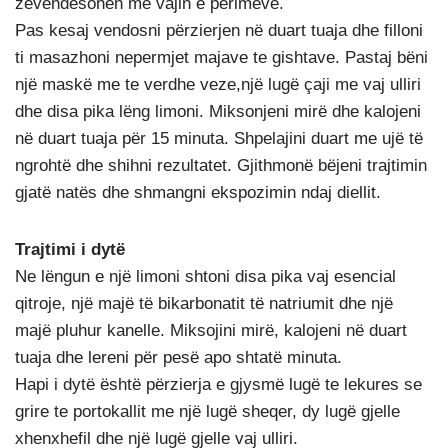
zëvendësohen me vajin e perimeve.
Pas kesaj vendosni përzierjen në duart tuaja dhe filloni
ti masazhoni nepermjet majave te gishtave. Pastaj bëni
një maskë me te verdhe veze,një lugë çaji me vaj ulliri
dhe disa pika lëng limoni. Miksonjeni mirë dhe kalojeni
në duart tuaja për 15 minuta. Shpelajini duart me ujë të
ngrohtë dhe shihni rezultatet. Gjithmonë bëjeni trajtimin
gjatë natës dhe shmangni ekspozimin ndaj diellit.
Trajtimi i dytë
Ne lëngun e një limoni shtoni disa pika vaj esencial
qitroje, një majë të bikarbonatit të natriumit dhe një
majë pluhur kanelle. Miksojini mirë, kalojeni në duart
tuaja dhe lereni për pesë apo shtatë minuta.
Hapi i dytë është përzierja e gjysmë lugë te lekures se
grire te portokallit me një lugë sheqer, dy lugë gjelle
xhenxhefil dhe një lugë gjelle vaj ulliri.