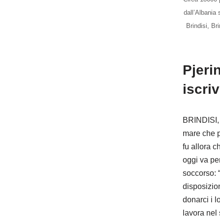
dall’Albania 
Brindisi, Br
Pjeri
iscri
BRINDISI, 
mare che p
fu allora c
oggi va per
soccorso: “
disposizio
donarci i l
lavora nel