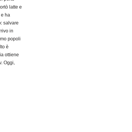
rtò latte e
 e ha
o: salvare
rrivo in
iamo popoli
lto è
ia ottiene
v. Oggi,