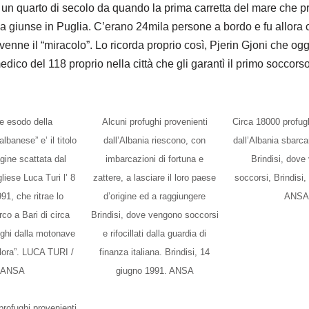
 un quarto di secolo da quando la prima carretta del mare che p
ia giunse in Puglia. C’erano 24mila persone a bordo e fu allora 
venne il “miracolo”. Lo ricorda proprio così, Pjerin Gjoni che ogg
medico del 118 proprio nella città che gli garantì il primo soccorso
e esodo della
Alcuni profughi provenienti
Circa 18000 profugh
lbanese” e’ il titolo
dall’Albania riescono, con
dall’Albania sbarca
gine scattata dal
imbarcazioni di fortuna e
Brindisi, dove
liese Luca Turi l’ 8
zattere, a lasciare il loro paese
soccorsi, Brindisi
91, che ritrae lo
d’origine ed a raggiungere
ANSA
rco a Bari di circa
Brindisi, dove vengono soccorsi
ghi dalla motonave
e rifocillati dalla guardia di
lora”. LUCA TURI /
finanza italiana. Brindisi, 14
ANSA
giugno 1991. ANSA
profughi provenienti