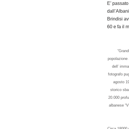
E’ passato
dall’Alban
Brindisi av
60 e fa il 
“Grand
popolazione a
dell’ imma
fotografo pug
agosto 19
storico sba
20.000 profu
albanese “V
Circa 18000 