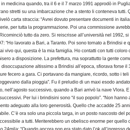
 in medicina quando, tra il 6 e il 7 marzo 1991 approdò in Pugli
rano stretti su una imbarcazione che a stento li conteneva tutti. Q
i rivelò carta straccia: “Avrei dovuto presentare documenti in itali
aterie, per tutta la programmazione. Poi una commissione avreb
 Ricominciò tutto da zero. Si reiscrisse all’università nel 1992, si
7: “Ho lavorato a Bari, a Taranto. Poi sono tornato a Brindisi e 
ai vivo qui, questa è la mia famiglia. Ho contatti con tutti coloro
misero a disposizione. La prefettura, ma soprattutto la gente co
 disoccupazione altissimo a Brindisi all’epoca, sfiorava forse il 
re fecero a gara. Ci portavano da mangiare, ricordo, sotto i teli
teggevano dalla pioggia”. Fu il preludio di un maxi esodo andato
, nell’agosto successivo, quando a Bari arrivò la nave Vlora. 
successivi. Per lui i brindisini sono “il suo popolo”. “Non hanno
ento adeguato alla loro generosità. Quello che accadde 25 anni
bile. C’è ora solo una piccola targa, in un posto nascosto del po
accessibile a tutti. Meriterebbero un obelisco enorme per quello
no 24mila: “Quando ancora non era stato dato l’ok all’ingresso d