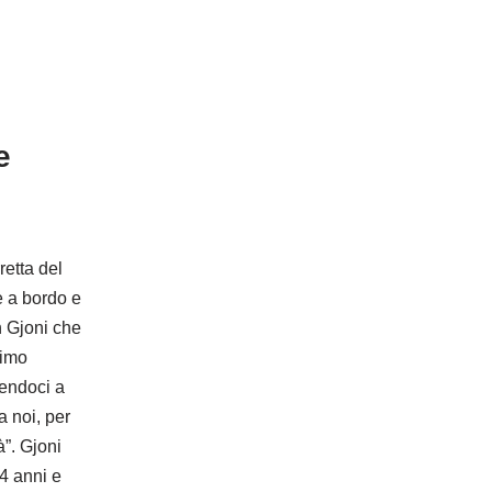
e
etta del
e a bordo e
in Gjoni che
rimo
tendoci a
a noi, per
à”. Gjoni
4 anni e