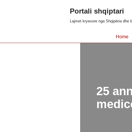
Portali shqiptari
Skip
Lajmet kryesore nga Shqipëria dhe b
to
content
Home
25 ann
medico