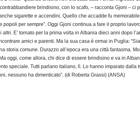
contrabbandiere brindisino, con lo scafo, – racconta Gjoni – ci po
E anche sigarette e accendini. Quello che accadde fu memorabile
e popoli per sempre”. Oggi Gjoni continua a fare il proprio lavor
li altri. E’ tornato per la prima volta in Albania dieci anni dopo l’a
 incontrare amici e parenti. Ma la sua casa è ormai in Puglia: “S
una storia comune. Durazzo all’epoca era una città fantasma. Mo
Ma oggi, come allora, chi dice di essere brindisino e va in Alban
nto speciale. Tutti parlano italiano, lì. Lo hanno imparato dalla t
ni, nessuno ha dimenticato”. (di Roberta Grassi) (ANSA)