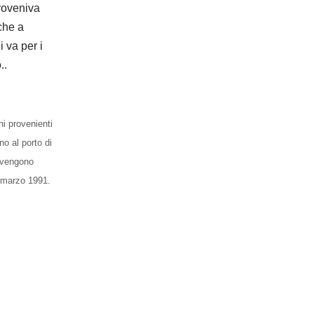
roveniva
che a
i va per i
..
i provenienti
no al porto di
 vengono
, marzo 1991.