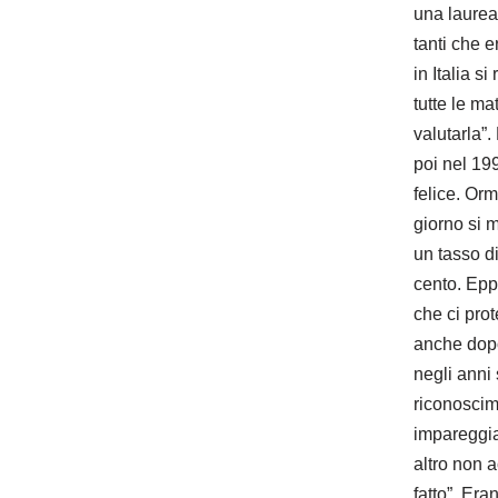
una laurea
tanti che e
in Italia s
tutte le m
valutarla”.
poi nel 199
felice. Orm
giorno si 
un tasso di
cento. Eppu
che ci pro
anche dopo
negli anni 
riconoscim
impareggia
altro non 
fatto”. Era