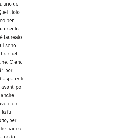
a, uno dei
uel titolo
ano per
be dovuto
 è laureato
qui sono
 che quel
mune. C’era
34 per
 trasparenti
 avanti poi
E anche
 avuto un
 fa fu
rto, per
 che hanno
el porto