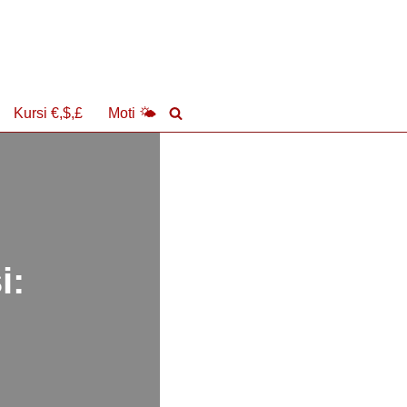
Kursi €,$,£
Moti 🌤
i: