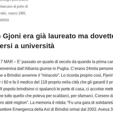
sbarcano al porto di
indisi, marzo 1991.
ANSA
n Gjoni era già laureato ma dovett
versi a università
7 MAR – E’ passato un quarto di secolo da quando la prima carr
roveniva dall’Albania giunse in Puglia. C’erano 24mila person
he a Brindisi avvenne il “miracolo”. Lo ricorda proprio così, Pjer
 i 60 e fa il medico del 118 proprio nella città che gli garantì il p
Il popolo brindisino ci spalancò le porte di casa, ci accolse met
ne tutto quello che poteva per scaldarci, per sfamarci. Corsero d
oro abiti migliori”. La memoria è nitida: “Fu una gara di solidariet
 settore Emergenza della Asl di Brindisi ormai dal 2002. Aveva 3