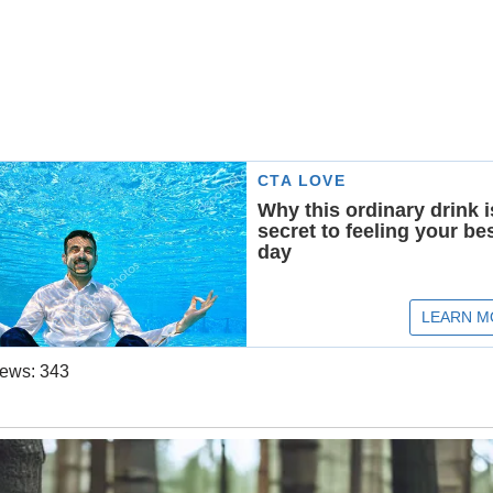
iews:
343